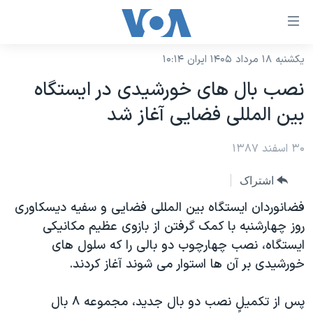
ینکهای
ابل
سترسی
یکشنبه ۱۸ مرداد ۱۴۰۵ ایران ۱۰:۱۴
خانه
هش
نصب بال های خورشيدی در ايستگاه
نسخه سبک وب‌سایت
ه
بين المللی فضايی آغاز شد
حتوای
موضوع ها
صلی
۳۰ اسفند ۱۳۸۷
برنامه های تلویزیونی
ایران
هش
جدول برنامه ها
ه
آمریکا
اشتراک
فحه
صفحه‌های ویژه
جهان
فضانوردان ايستگاه بين المللی فضايی و سفيه ديسکاوری
صلی
فرکانس‌های صدای آمریکا
روز چهارشنبه با کمک گرفتن از بازوی عظيم مکانيکی
ورزشی
جام جهانی ۲۰۲۶
هش
ايستگاه، نصب چهارچوب دو بالی را که سلول های
پخش رادیویی
ه
گزیده‌ها
عملیات خشم حماسی
خورشيدی بر آن ها استوار می شوند آغاز کردند.
ستجو
۲۵۰سالگی آمریکا
ویژه برنامه‌ها
یادگیری زبان انگلیسی
پس از تکميلٍ نصب دو بال جديد، مجموعه ٨ بال
ویدیوها
بایگانی برنامه‌های تلویزیونی