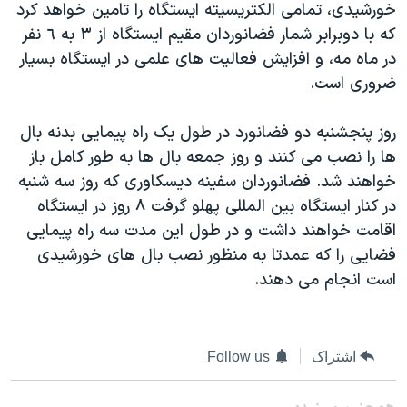
خورشيدی، تمامی الکتريسيته ايستگاه را تامين خواهد کرد
دنبال کنید
مستندها
فرهنگ و زندگی
که با دوبرابر شمار فضانوردان مقيم ايستگاه از ٣ به ٦ نفر
حقوق شهروندی
انتخابات ریاست جمهوری آمریکا ۲۰۲۴
در ماه مه، و افزايش فعاليت های علمی در ايستگاه بسيار
ضروری است.
اقتصادی
حمله جمهوری اسلامی به اسرائیل
رمز مهسا
علم و فناوری
روز پنجشنبه دو فضانورد در طول يک راه پيمايی بدنه بال
زبانهای مختلف
اسرائیل در جنگ
ورزش زنان در ایران
ها را نصب می کنند و روز جمعه بال ها به طور کامل باز
خواهند شد. فضانوردان سفينه ديسکاوری که روز سه شنبه
گالری عکس
اعتراضات زن، زندگی، آزادی
در کنار ايستگاه بين المللی پهلو گرفت ٨ روز در ايستگاه
آرشیو پخش زنده
مجموعه مستندهای دادخواهی
اقامت خواهند داشت و در طول اين مدت سه راه پيمايی
تریبونال مردمی آبان ۹۸
فضايی را که عمدتا به منظور نصب بال های خورشيدی
است انجام می دهند.
دادگاه حمید نوری
چهل سال گروگان‌گیری
قانون شفافیت دارائی کادر رهبری ایران
اشتراک
Follow us
اعتراضات مردمی آبان ۹۸