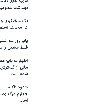
آموزه های کلیس
مستندها
فرهنگ و زندگی
بهداشت عمومی و
حقوق شهروندی
انتخابات ریاست جمهوری آمریکا ۲۰۲۴
اقتصادی
حمله جمهوری اسلامی به اسرائیل
یک سخنگوی واتی
که مخالف استفاد
رمز مهسا
علم و فناوری
اسرائیل در جنگ
ورزش زنان در ایران
پاپ روز سه شنبه
گالری عکس
اعتراضات زن، زندگی، آزادی
فقط مشکل را بی
آرشیو پخش زنده
مجموعه مستندهای دادخواهی
اظهارات پاپ مغا
تریبونال مردمی آبان ۹۸
مانع از گسترش 
دادگاه حمید نوری
شده است.
چهل سال گروگان‌گیری
حدود ۲۲
قانون شفافیت دارائی کادر رهبری ایران
اعتراضات مردمی آبان ۹۸
است.
اسرائیل در جنگ