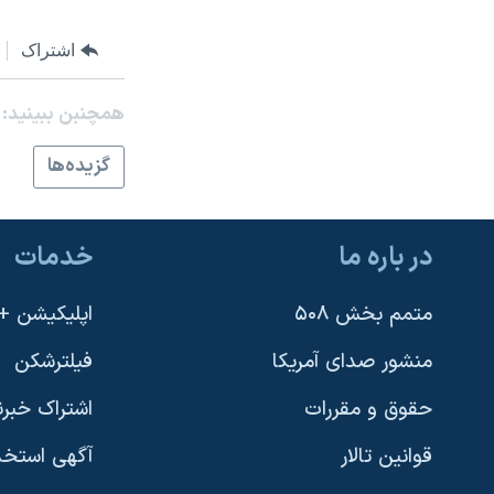
نرگس محمدی برنده جایزه نوبل صلح
اشتراک
همایش محافظه‌کاران آمریکا «سی‌پک»
صفحه‌های ویژه
همچنبن ببینید:
سفر پرزیدنت ترامپ به چین
گزيده‌ها
در باره ما
خدمات
متمم بخش ۵۰۸
اپلیکیشن +VOA
منشور صدای آمریکا
فیلترشکن
حقوق و مقررات
اشتراک خبرن
قوانین تالار
آگهی استخد