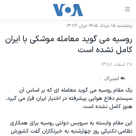
ینکهای
ابل
سترسی
پنجشنبه ۱۵ مرداد ۱۴۰۵ ایران ۱۳:۲۶
خانه
هش
روسیه می گوید معامله موشکی با ایران
نسخه سبک وب‌سایت
ه
کامل نشده است
حتوای
موضوع ها
صلی
۲۸ اسفند ۱۳۸۷
برنامه های تلویزیونی
ایران
هش
جدول برنامه ها
ه
آمریکا
اشتراک
فحه
صفحه‌های ویژه
جهان
یک مقام روسیه می گوید معامله ای که بر اساس آن
صلی
فرکانس‌های صدای آمریکا
سیستم دفاع هوایی پیشرفته در اختیار ایران قرار می گیرد،
ورزشی
جام جهانی ۲۰۲۶
هش
هنوز کامل نشده است.
پخش رادیویی
ه
گزیده‌ها
عملیات خشم حماسی
ستجو
۲۵۰سالگی آمریکا
ویژه برنامه‌ها
این مقام وابسته به سرویس دولتی روسیه برای همکاری
یادگیری زبان انگلیسی
نظامی-تکنیکی روز چهارشنبه به خبرنگاران گفت کشورش
ویدیوها
بایگانی برنامه‌های تلویزیونی