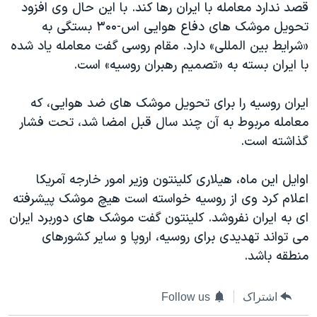
قصد ندارد معامله با ایران رها کند. با این حال وی افزود
دنبال کنید
مستندها
فرهنگ و زندگی
تحویل موشک های دفاع هوایی اس-۳۰۰ بستگی به
حقوق شهروندی
انتخابات ریاست جمهوری آمریکا ۲۰۲۴
«شرایط بین المللی» دارد. مقام روسی گفت معامله یاد شده
با ایران بسته به «تصمیم رهبران روسیه» است.
اقتصادی
حمله جمهوری اسلامی به اسرائیل
رمز مهسا
علم و فناوری
ایران روسیه را برای تحویل موشک های ضد هوایی، که
زبانهای مختلف
اسرائیل در جنگ
ورزش زنان در ایران
معامله مربوط به آن چند سال قبل امضا شد، تحت فشار
گذاشته است.
گالری عکس
اعتراضات زن، زندگی، آزادی
آرشیو پخش زنده
مجموعه مستندهای دادخواهی
اوایل این ماه، هیلاری کلینتون وزیر امور خارجه آمریکا
تریبونال مردمی آبان ۹۸
اعلام کرد وی از روسیه خواسته است هیچ موشک پیشرفته
ای به ایران نفروشد. کلینتون گفت موشک های دوربرد ایران
دادگاه حمید نوری
می تواند تهدیدی برای روسیه، اروپا و سایر کشورهای
چهل سال گروگان‌گیری
منطقه باشد.
قانون شفافیت دارائی کادر رهبری ایران
اعتراضات مردمی آبان ۹۸
اشتراک
Follow us