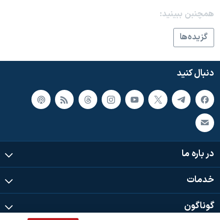
اسرائیل در جنگ
همچنبن ببینید:
نرگس محمدی برنده جایزه نوبل صلح
گزيده‌ها
همایش محافظه‌کاران آمریکا «سی‌پک»
صفحه‌های ویژه
دنبال کنید
سفر پرزیدنت ترامپ به چین
در باره ما
خدمات
گوناگون