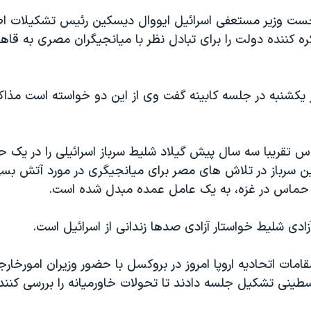
ست وزير مستعفی اسرائيل ايووال ديسکين رئيس تشکيلات اط
ره کننده دولت را برای تبادل نظر با ميانجيگران مصری به قاه
 يکشنبه در جلسه کابينه گفت وی از اين دو خواسته است مذاکر
 تقريبا سه سال پيش گيلاد شليط سرباز اسرائيلی را در يک ح
اين سرباز در تلاش های مصر برای ميانجيگری در مورد آتش بس
 حماس در غزه، به يک عامل عمده مبدل شده است.
ادی شليط خواستار آزادی صدها زندانی از اسرائيل است.
مات اتحاديه اروپا امروز در بروکسل با حضور وزيران امورخار
ينی تشکيل جلسه دادند تا تحولات خاورميانه را بررسی کنند.