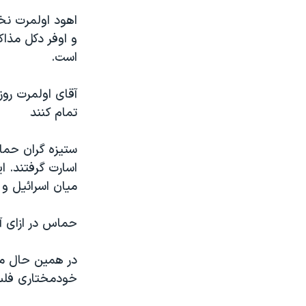
مستندها
فرهنگ و زندگی
اهود اولمرت نخ
حقوق شهروندی
انتخابات ریاست جمهوری آمریکا ۲۰۲۴
و اوفر دکل مذاک
اقتصادی
حمله جمهوری اسلامی به اسرائیل
است.
رمز مهسا
علم و فناوری
آقای اولمرت روز
اسرائیل در جنگ
ورزش زنان در ایران
تمام کنند
گالری عکس
اعتراضات زن، زندگی، آزادی
ستيزه گران حماس
آرشیو پخش زنده
مجموعه مستندهای دادخواهی
اسارت گرفتند. 
تریبونال مردمی آبان ۹۸
ميان اسرائيل و
دادگاه حمید نوری
حماس در ازای آز
چهل سال گروگان‌گیری
قانون شفافیت دارائی کادر رهبری ایران
در همين حال مقا
اعتراضات مردمی آبان ۹۸
خودمختاری فلسط
اسرائیل در جنگ