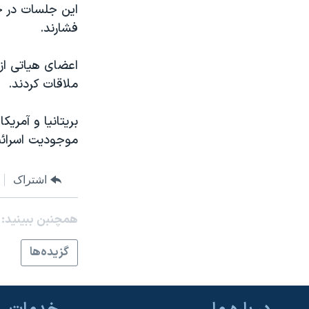
اين جلسات در حا
نرگس محمدی برنده جایزه نوبل صلح
فشارند.
همایش محافظه‌کاران آمریکا «سی‌پک»
اعضای هياتی از 
صفحه‌های ویژه
ملاقات کردند.
سفر پرزیدنت ترامپ به چین
بريتانيا و آمري
موجوديت اسرائي
اشتراک
همچنبن ببینید:
گزيده‌ها