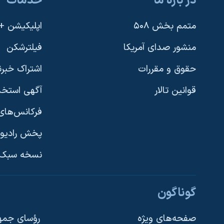
در باره ما
خدمات
متمم بخش ۵۰۸
اپلیکیشن +VOA
منشور صدای آمریکا
فیلترشکن
حقوق و مقررات
اشتراک خبرن
قوانین تالار
آگهی استخد
فرکانس‌های 
پخش رادیو
یادگیری زبان انگلیسی
نسخه سبک 
دنبال کنید
گوناگون
صفحه‌های ویژه
رؤسای جمهو