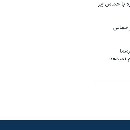
ره با حماس زیر
بر حماس
رسما
 نميدهد.