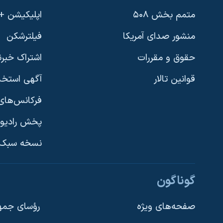
نرگس محمدی برنده جایزه نوبل صلح
متمم بخش ۵۰۸
اپلیکیشن +VOA
همایش محافظه‌کاران آمریکا «سی‌پک»
منشور صدای آمریکا
فیلترشکن
صفحه‌های ویژه
حقوق و مقررات
اشتراک خبرن
سفر پرزیدنت ترامپ به چین
قوانین تالار
آگهی استخد
فرکانس‌های 
پخش رادیو
یادگیری زبان انگلیسی
نسخه سبک 
دنبال کنید
گوناگون
صفحه‌های ویژه
رؤسای جمهو