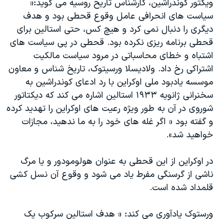
ویکتور کوندراشین، کارشناس تاریخ روسیه می گوید:«
سیاست های انحرافی عامل وقوع قحطی بود و هدف
دیگری را دنبال نمی کرد و هیچ کس، حتی استالین برای
قحطی برنامه ریزی نکرده بود. قحطی در پی سیاست های
اشتباه و خطای محاسباتی در مرود سیاست مالکیت
اشتراکی رخ داد. ولادیسلا ورسیتوک، تاریخ شناس و معاون
موسسه یادبود ملی اوکراین با رد ادعای کوندراشین به
سخنرانی ژانویه ۱۹۳۳ استالین اشاره می کند که دیکتاتور
شوروی در آن به طور ویژه رعیت های اوکراین را تهدید کرده
و گفته بود « اگر غله های خود را به ما ندهید، مجازات
خواهید شد».
در اوکراین از این قحطی به عنوان هولومودور و یا مرگ
ناشی از گرسنگی مفرط یاد می شود و وقوع آن نسل کشی
قلمداد شده است.
ورستوک یادآوری می کند: « هدف استالین سرکوب یک