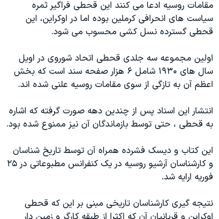
مقامات روسیه ادعا می کنند این قحطی فراگیر ثمره
دنبال کنید
مستندها
فرهنگ و زندگی
سیاست های انحرافی کرملین بوده اما در اوکراین، این
حقوق شهروندی
انتخابات ریاست جمهوری آمریکا ۲۰۲۴
قحطی گسترده نسل کشی محسوب می شود.
اقتصادی
حمله جمهوری اسلامی به اسرائیل
اولین مجموعه سه جلدی قحطی اتحاد شوروی در اویل
رمز مهسا
علم و فناوری
سال های ۱۹۳۰ شامل ۶ هزار صفحه سند است که بخش
زبانهای مختلف
اسرائیل در جنگ
ورزش زنان در ایران
اعظم آن به تازگی از سوی مقامات روسیه علنی شده اند.
گالری عکس
اعتراضات زن، زندگی، آزادی
انتشار این اسناد پس از چندین دهه صورت گرفته که اشاره
آرشیو پخش زنده
مجموعه مستندهای دادخواهی
به قحطی ، حتی توسط بازماندگان آن نیز ممنوع شده بود.
تریبونال مردمی آبان ۹۸
این کتاب و دیسک فشرده همراه آن توسط تاریخ شناسان
دادگاه حمید نوری
و کارشناسان آرشیو روسیه در یک کنفرانس مطبوعاتی در ۲۵
چهل سال گروگان‌گیری
فوریه ارایه شد.
قانون شفافیت دارائی کادر رهبری ایران
نتیجه گیری کارشناسان تاریخی مبنی بر این که قحطی
اعتراضات مردمی آبان ۹۸
اوکراین و قربانیان آن که اکثرا از طبقه کارگر و زمین دار