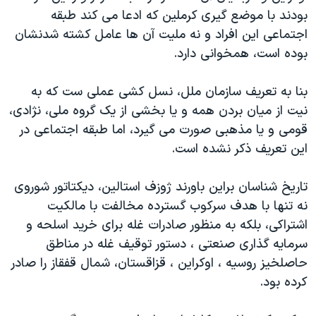
اسرائیل در جنگ
بودند با موضع گیری کرملین که ادعا می کند طبقه
نرگس محمدی برنده جایزه نوبل صلح
اجتماعی این افراد و نه ملیت آن ها عامل کشته شدنشان
بوده است، همخوانی دارد.
همایش محافظه‌کاران آمریکا «سی‌پک»
صفحه‌های ویژه
بنا به تعریف سازمان ملل، نسل کشی عملی ست که به
سفر پرزیدنت ترامپ به چین
نیت از میان بردن همه و یا بخشی از یک گروه ملی، نژادی،
قومی و یا مذهبی صورت می گیرد، اما طبقه اجتماعی در
این تعریف ذکر نشده است.
تاریخ شناسان براین باورند ژوزف استالین، دیکتاتور شوروی
نه تنها با هدف سرکوب گسترده مخالفت با مالکیت
اشتراکی، بلکه به منظور صادرات غله برای خرید اسلحه و
سرمایه گذاری صنعتی ، دستور توقیف غله در مناطق
حاصلخیز روسیه ، اوکراین ، قزاقستان، شمال قفقاز را صادر
کرده بود.