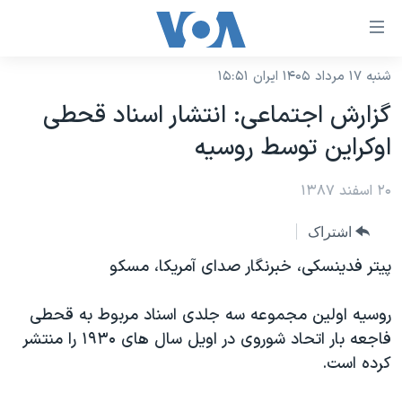
ینکهای
ابل
سترسی
شنبه ۱۷ مرداد ۱۴۰۵ ایران ۱۵:۵۱
خانه
هش
گزارش اجتماعی: انتشار اسناد قحطی
نسخه سبک وب‌سایت
ه
اوکراین توسط روسیه
حتوای
موضوع ها
صلی
۲۰ اسفند ۱۳۸۷
برنامه های تلویزیونی
ایران
هش
جدول برنامه ها
ه
آمریکا
اشتراک
فحه
صفحه‌های ویژه
جهان
پیتر فدینسکی، خبرنگار صدای آمریکا، مسکو
صلی
فرکانس‌های صدای آمریکا
ورزشی
جام جهانی ۲۰۲۶
هش
روسیه اولین مجموعه سه جلدی اسناد مربوط به قحطی
پخش رادیویی
ه
گزیده‌ها
عملیات خشم حماسی
فاجعه بار اتحاد شوروی در اویل سال های ۱۹۳۰ را منتشر
ستجو
۲۵۰سالگی آمریکا
ویژه برنامه‌ها
کرده است.
یادگیری زبان انگلیسی
ویدیوها
بایگانی برنامه‌های تلویزیونی