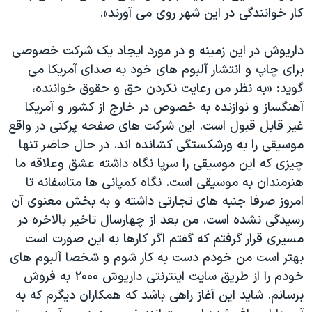
اسرائیل در جنگ
کار خوانندگی در این شهر روی می آورند».
نرگس محمدی برنده جایزه نوبل صلح
داریوش در این زمینه و در مورد ایجاد یک شرکت خصوصی
همایش محافظه‌کاران آمریکا «سی‌پک»
برای چاپ و انتشار آلبوم های خود به صدای آمریکا می
صفحه‌های ویژه
گوید: «به نظر من رعایت نکردن حق و حقوق خواننده،
سفر پرزیدنت ترامپ به چین
آهنگساز و نوازنده به خصوص در خارج از کشور و آمریکا
غیر قابل قبول است. این شرکت های صفحه پرکنی در واقع
موسیقی را به ورشکستگی کشانده اند. در حال حاضر تنها
چیزی که این موسیقی را سرپا نگاه داشته عشق وعلاقه ما
هنرمندان به موسیقی است. نگاه کمپانی ها متاسفانه تا
امروز صرفا جنبه های تجارتی داشته و به بخش معنوی آن
رسیدگی نشده است. من بعد از چهارسال تاخیر بالاخره در
مسیری قرار گرفتم که گفتم اگر کارها به این صورت است
بهتر است من خودم دست به کار شوم و شخصا آلبوم های
خودم را از طریق سایت اینترنتی داریوش ۲۰۰۰ به فروش
برسانم. شاید این آغاز راهی باشد که همکاران دیگرم که به