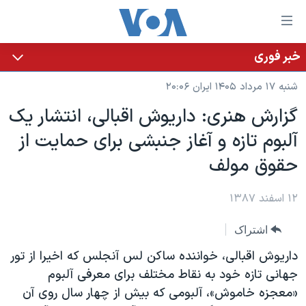
ینکهای
ابل
سترسی
خبر فوری
خانه
هش
شنبه ۱۷ مرداد ۱۴۰۵ ایران ۲۰:۰۶
نسخه سبک وب‌سایت
ه
گزارش هنری: داریوش اقبالی، انتشار یک
حتوای
موضوع ها
آلبوم تازه و آغاز جنبشی برای حمایت از
صلی
برنامه های تلویزیونی
ایران
هش
حقوق مولف
جدول برنامه ها
ه
آمریکا
فحه
صفحه‌های ویژه
۱۲ اسفند ۱۳۸۷
جهان
صلی
فرکانس‌های صدای آمریکا
ورزشی
جام جهانی ۲۰۲۶
هش
اشتراک
پخش رادیویی
ه
گزیده‌ها
عملیات خشم حماسی
داریوش اقبالی، خواننده ساکن لس آنجلس که اخیرا از تور
ستجو
۲۵۰سالگی آمریکا
ویژه برنامه‌ها
جهانی تازه خود به نقاط مختلف برای معرفی آلبوم
یادگیری زبان انگلیسی
«معجزه خاموش»، آلبومی که بیش از چهار سال روی آن
ویدیوها
بایگانی برنامه‌های تلویزیونی