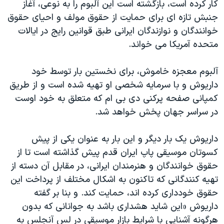
کار کرده است، بازگشته است این آلبوم را به نوعی، آغاز
دنبال کنید
مستندها
فرهنگ و زندگی
جنبش تازه ای برای حمایت از حقوق مولف و احیای حقوق
حقوق شهروندی
انتخابات ریاست جمهوری آمریکا ۲۰۲۴
خوانندگان و نوازندگان ایرانی طبق قوانین رایج در ایالات
متحده آمریکا می خواند.
اقتصادی
حمله جمهوری اسلامی به اسرائیل
رمز مهسا
علم و فناوری
آلبوم معجزه خاموش، برای نخستین بار توسط خود
زبانهای مختلف
اسرائیل در جنگ
ورزش زنان در ایران
داریوش و با سرمایه شخصی او تهیه شده است و از طریق
کمپانی صفحه پرکنی دی بی ام که متعلق به خود اوست
گالری عکس
اعتراضات زن، زندگی، آزادی
در سراسر جهان پخش خواهد شد.
آرشیو پخش زنده
مجموعه مستندهای دادخواهی
تریبونال مردمی آبان ۹۸
داریوش یک بار دیگر و این بار به عنوان یکی از پیش
کسوتان موسیقی پاپ ایران قدم پیش گذاشته است تا از
دادگاه حمید نوری
حقوق خوانندگان و هنرمندان ایرانی، در مقابل آن دسته از
چهل سال گروگان‌گیری
تهیه کنندگانی که تاکنون به اشکال مختلف از پرداخت این
قانون شفافیت دارائی کادر رهبری ایران
حقوق خودداری کرده اند، حمایت کند. و بنا بر گفته
داریوش «این شاید هشداری باشد به جوانانی که بدون
اعتراضات مردمی آبان ۹۸
هرگونه آشنایی با شرایط بازار موسیقی در لس آنجلس به