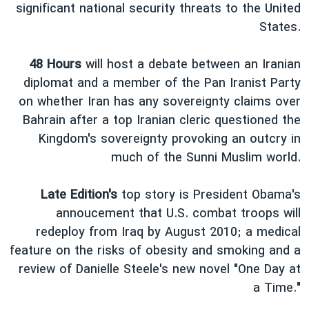
اسرائیل در جنگ
significant national security threats to the United
States.
نرگس محمدی برنده جایزه نوبل صلح
همایش محافظه‌کاران آمریکا «سی‌پک»
48 Hours
will host a debate between an Iranian
صفحه‌های ویژه
diplomat and a member of the Pan Iranist Party
on whether Iran has any sovereignty claims over
سفر پرزیدنت ترامپ به چین
Bahrain after a top Iranian cleric questioned the
Kingdom's sovereignty provoking an outcry in
much of the Sunni Muslim world.
Late Edition's
top story is President Obama's
annoucement that U.S. combat troops will
redeploy from Iraq by August 2010; a medical
feature on the risks of obesity and smoking and a
review of Danielle Steele's new novel "One Day at
a Time."