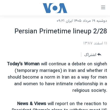
ینکهای
ابل
سترسی
دوشنبه ۱۹ مرداد ۱۴۰۵ ایران ۰۹:۲۱
خانه
هش
Persian Primetime lineup 2/28
نسخه سبک وب‌سایت
ه
حتوای
۱۱ اسفند ۱۳۸۷
موضوع ها
صلی
برنامه های تلویزیونی
ایران
اشتراک
هش
جدول برنامه ها
ه
آمریکا
Today's Woman
will continue a debate on sigheh
فحه
صفحه‌های ویژه
(temporary marriages) in Iran and whether it
جهان
صلی
should become a norm in Iran as a way for men
فرکانس‌های صدای آمریکا
ورزشی
جام جهانی ۲۰۲۶
هش
and women to have intimate relationship in a
پخش رادیویی
ه
گزیده‌ها
عملیات خشم حماسی
religious society.
ستجو
۲۵۰سالگی آمریکا
ویژه برنامه‌ها
یادگیری زبان انگلیسی
News & Views
will report on the reaction to
ویدیوها
بایگانی برنامه‌های تلویزیونی