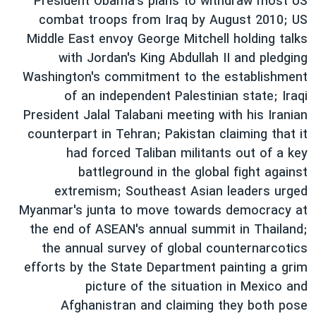
President Obama's plans to withdraw most US
دنبال کنید
مستندها
فرهنگ و زندگی
combat troops from Iraq by August 2010; US
Middle East envoy George Mitchell holding talks
حقوق شهروندی
انتخابات ریاست جمهوری آمریکا ۲۰۲۴
with Jordan's King Abdullah II and pledging
اقتصادی
حمله جمهوری اسلامی به اسرائیل
Washington's commitment to the establishment
رمز مهسا
علم و فناوری
of an independent Palestinian state; Iraqi
زبانهای مختلف
President Jalal Talabani meeting with his Iranian
اسرائیل در جنگ
ورزش زنان در ایران
counterpart in Tehran; Pakistan claiming that it
گالری عکس
اعتراضات زن، زندگی، آزادی
had forced Taliban militants out of a key
آرشیو پخش زنده
مجموعه مستندهای دادخواهی
battleground in the global fight against
extremism; Southeast Asian leaders urged
تریبونال مردمی آبان ۹۸
Myanmar's junta to move towards democracy at
دادگاه حمید نوری
the end of ASEAN's annual summit in Thailand;
چهل سال گروگان‌گیری
the annual survey of global counternarcotics
efforts by the State Department painting a grim
قانون شفافیت دارائی کادر رهبری ایران
picture of the situation in Mexico and
اعتراضات مردمی آبان ۹۸
Afghanistran and claiming they both pose