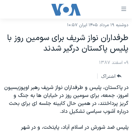
ینکهای
ابل
سترسی
دوشنبه ۱۹ مرداد ۱۴۰۵ ایران ۱۰:۵۷
خانه
هش
طرفداران نواز شریف برای سومین روز با
نسخه سبک وب‌سایت
ه
پلیس پاکستان درگیر شدند
حتوای
موضوع ها
صلی
۰۹ اسفند ۱۳۸۷
برنامه های تلویزیونی
ایران
هش
جدول برنامه ها
ه
آمریکا
اشتراک
فحه
صفحه‌های ویژه
جهان
در پاکستان، پلیس و طرفداران نواز شریف رهبر اوپوزیسیون
صلی
فرکانس‌های صدای آمریکا
امروز، جمعه، برای سومین روز در خیابان ها به جنگ و
ورزشی
جام جهانی ۲۰۲۶
هش
گریز پرداختند، در همین حال کابینه جلسه ای برای بحث
پخش رادیویی
ه
گزیده‌ها
عملیات خشم حماسی
درباره آشوب سیاسی تشکیل داد.
ستجو
۲۵۰سالگی آمریکا
ویژه برنامه‌ها
یادگیری زبان انگلیسی
پلیس ضد شورش در اسلام آباد، پایتخت، و در شهر
ویدیوها
بایگانی برنامه‌های تلویزیونی