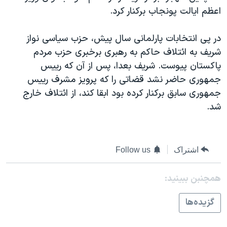
اسرائیل در جنگ
اعظم ایالت پونجاب برکنار کرد.
نرگس محمدی برنده جایزه نوبل صلح
در پی انتخابات پارلمانی سال پیش، حزب سیاسی نواز
همایش محافظه‌کاران آمریکا «سی‌پک»
شریف به ائتلاف حاکم به رهبری برخبری حزب مردم
صفحه‌های ویژه
پاکستان پیوست. شریف بعدا، پس از آن که رییس
سفر پرزیدنت ترامپ به چین
جمهوری حاضر نشد قضاتی را که پرویز مشرف رییس
جمهوری سابق برکنار کرده بود ابقا کند، از ائتلاف خارج
شد.
اشتراک
Follow us
همچنبن ببینید:
گزيده‌ها