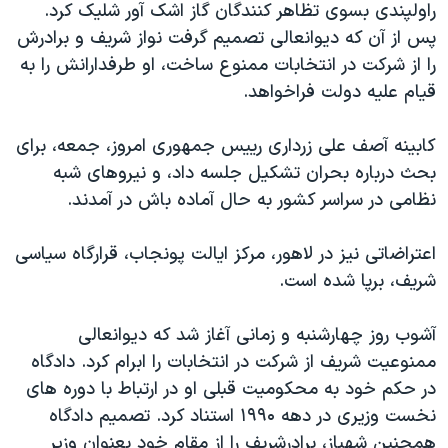
راولپندی بسوی تظاهر کنندگان گاز اشک آور شلیک کرد.
دنبال کنید
مستندها
فرهنگ و زندگی
پس از آن که دیوانعالی تصمیم گرفت نواز شریف و برادرش
حقوق شهروندی
انتخابات ریاست جمهوری آمریکا ۲۰۲۴
را از شرکت در انتخابات ممنوع ساخت، او طرفدارانش را به
قیام علیه دولت فراخواهد.
اقتصادی
حمله جمهوری اسلامی به اسرائیل
رمز مهسا
علم و فناوری
کابینه آصف علی زرداری رییس جمهوری امروز، جمعه، برای
زبانهای مختلف
اسرائیل در جنگ
ورزش زنان در ایران
بحث درباره بحران تشکیل جلسه داد، و نیروهای شبه
نظامی در سراسر کشور به حال آماده باش در آمدند.
گالری عکس
اعتراضات زن، زندگی، آزادی
آرشیو پخش زنده
مجموعه مستندهای دادخواهی
اعتراضاتی نیز در لاهور، مرکز ایالت پونجاب، قرارگاه سیاسی
تریبونال مردمی آبان ۹۸
شریف، برپا شده است.
دادگاه حمید نوری
آشوب روز چهارشنبه و زمانی آغاز شد که دیوانعالی
چهل سال گروگان‌گیری
ممنوعیت شریف از شرکت در انتخابات را ابرام کرد. دادگاه
قانون شفافیت دارائی کادر رهبری ایران
در حکم خود به محکومیت قبلی او در ارتباط با دوره های
نخست وزیری در دهه ۱۹۹۰ استناد کرد. تصمیم دادگاه
اعتراضات مردمی آبان ۹۸
همچنین شهباز، برادرشریف را از مقام خود بعنوان وزیر