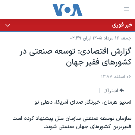
ینکهای
ابل
سترسی
خبر فوری
خانه
هش
جمعه ۱۶ مرداد ۱۴۰۵ ایران ۰۲:۳۹
نسخه سبک وب‌سایت
ه
گزارش اقتصادی: توسعه صنعتی در
حتوای
موضوع ها
کشورهای فقیر جهان
صلی
برنامه های تلویزیونی
ایران
هش
جدول برنامه ها
ه
۰۶ اسفند ۱۳۸۷
آمریکا
فحه
صفحه‌های ویژه
جهان
اشتراک
صلی
فرکانس‌های صدای آمریکا
ورزشی
جام جهانی ۲۰۲۶
هش
استیو هرمان، خبرنگار صدای آمریکا، دهلی نو
پخش رادیویی
ه
گزیده‌ها
عملیات خشم حماسی
ستجو
سازمان توسعه صنعتی سازمان ملل پیشنهاد کرده است
۲۵۰سالگی آمریکا
ویژه برنامه‌ها
یادگیری زبان انگلیسی
فقیرترین کشورهای جهان صنعتی شوند.
ویدیوها
بایگانی برنامه‌های تلویزیونی