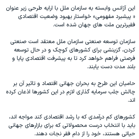
دنبال کنید
مستندها
فرهنگ و زندگی
این آژانس وابسته به سازمان ملل با ارایه طرحی زیر عنوان
« پیشبرد مفهومی» خواستار بهبود وضعیت اقتصادی
حقوق شهروندی
انتخابات ریاست جمهوری آمریکا ۲۰۲۴
فقیرترین ملت های جهان شده است.
اقتصادی
حمله جمهوری اسلامی به اسرائیل
رمز مهسا
علم و فناوری
سازمان توسعه صنعتی سازمان ملل معتقد است صنعتی
زبانهای مختلف
کردن، گزینشی برای کشورهای کوچک و در حال توسعه
اسرائیل در جنگ
ورزش زنان در ایران
فرصتی فراهم خواهد کرد تا به پیشرفت اقتصادی پایا و
گالری عکس
اعتراضات زن، زندگی، آزادی
بلند مدت دست یابند.
آرشیو پخش زنده
مجموعه مستندهای دادخواهی
حامیان این طرح به بحران جهانی اقتصاد و تاثیر آن بر
تریبونال مردمی آبان ۹۸
چالش جلب سرمایه گذاری لازم در این کشورها اذعان کرده
دادگاه حمید نوری
اند.
چهل سال گروگان‌گیری
کشورهای کم درآمدی که با رشد اقتصادی کند مواجه اند،
قانون شفافیت دارائی کادر رهبری ایران
باید با انتخاب درست محصولاتی که برای بازارهای جهانی
اعتراضات مردمی آبان ۹۸
حیاتی هستند، خود را از دام فقر نجات دهند.