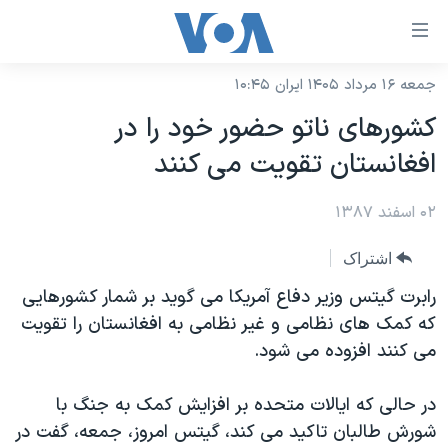
ینکهای
ابل
سترسی
جمعه ۱۶ مرداد ۱۴۰۵ ایران ۱۰:۴۵
خانه
هش
کشورهای ناتو حضور خود را در
نسخه سبک وب‌سایت
ه
افغانستان تقویت می کنند
حتوای
موضوع ها
صلی
۰۲ اسفند ۱۳۸۷
برنامه های تلویزیونی
ایران
هش
جدول برنامه ها
ه
آمریکا
اشتراک
فحه
صفحه‌های ویژه
جهان
رابرت گیتس وزیر دفاع آمریکا می گوید بر شمار کشورهایی
صلی
فرکانس‌های صدای آمریکا
که کمک های نظامی و غیر نظامی به افغانستان را تقویت
ورزشی
جام جهانی ۲۰۲۶
هش
می کنند افزوده می شود.
پخش رادیویی
ه
گزیده‌ها
عملیات خشم حماسی
ستجو
۲۵۰سالگی آمریکا
ویژه برنامه‌ها
در حالی که ایالات متحده بر افزایش کمک به جنگ با
یادگیری زبان انگلیسی
شورش طالبان تاکید می کند، گیتس امروز، جمعه، گفت در
ویدیوها
بایگانی برنامه‌های تلویزیونی