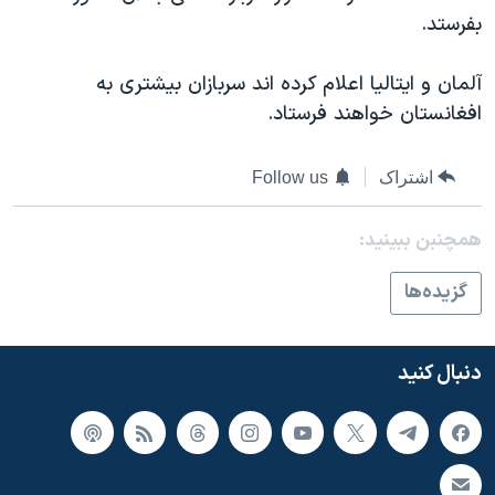
اسرائیل در جنگ
بفرستد.
نرگس محمدی برنده جایزه نوبل صلح
آلمان و ایتالیا اعلام کرده اند سربازان بیشتری به
همایش محافظه‌کاران آمریکا «سی‌پک»
افغانستان خواهند فرستاد.
صفحه‌های ویژه
سفر پرزیدنت ترامپ به چین
اشتراک
Follow us
همچنبن ببینید:
گزيده‌ها
دنبال کنید