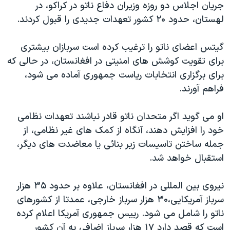
جریان اجلاس دو روزه وزیران دفاع ناتو در کراکو، در
دنبال کنید
مستندها
فرهنگ و زندگی
لهستان، حدود ۲۰ کشور تعهدات جدیدی را قبول کردند.
حقوق شهروندی
انتخابات ریاست جمهوری آمریکا ۲۰۲۴
گیتس اعضای ناتو را ترغیب کرده است سربازان بیشتری
اقتصادی
حمله جمهوری اسلامی به اسرائیل
برای تقویت کوشش های امنیتی در افغانستان، در حالی که
رمز مهسا
علم و فناوری
برای برگزاری انتخابات ریاست جمهوری آماده می شود،
زبانهای مختلف
اسرائیل در جنگ
ورزش زنان در ایران
فراهم آورند.
گالری عکس
اعتراضات زن، زندگی، آزادی
او می گوید اگر متحدان ناتو قادر نباشند تعهدات نظامی
آرشیو پخش زنده
مجموعه مستندهای دادخواهی
خود را افزایش دهند، آنگاه از کمک های غیر نظامی، از
تریبونال مردمی آبان ۹۸
جمله ساختن تاسیسات زیر بنائی یا معاضدت های دیگر،
استقبال خواهد شد.
دادگاه حمید نوری
چهل سال گروگان‌گیری
نیروی بین المللی در افغانستان، علاوه بر حدود ۳۵ هزار
قانون شفافیت دارائی کادر رهبری ایران
سرباز آمریکایی،۳۰ هزار سرباز خارجی، عمدتا از کشورهای
ناتو را شامل می شود. رییس جمهوری آمریکا اعلام کرده
اعتراضات مردمی آبان ۹۸
است که قصد دارد ۱۷ هزار سرباز اضافی به آن کشور