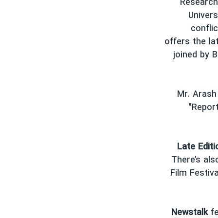
Research 
Univers
confli
offers the la
joined by B
Mr. Arash 
"Report
Late Editi
There’s als
Film Festiv
Newstalk
fe