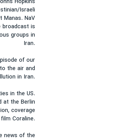
 Johns Hopkins
مستندها
فرهنگ و زندگی
tinian/Israeli
حقوق شهروندی
انتخابات ریاست جمهوری آمریکا ۲۰۲۴
 at Manas. NaV
اقتصادی
حمله جمهوری اسلامی به اسرائیل
e broadcast is
ious groups in
رمز مهسا
علم و فناوری
Iran.
اسرائیل در جنگ
ورزش زنان در ایران
گالری عکس
اعتراضات زن، زندگی، آزادی
pisode of our
to the air and
آرشیو پخش زنده
مجموعه مستندهای دادخواهی
lution in Iran.
تریبونال مردمی آبان ۹۸
دادگاه حمید نوری
ies in the US.
 at the Berlin
چهل سال گروگان‌گیری
sion, coverage
قانون شفافیت دارائی کادر رهبری ایران
film Coraline.
اعتراضات مردمی آبان ۹۸
ze news of the
اسرائیل در جنگ