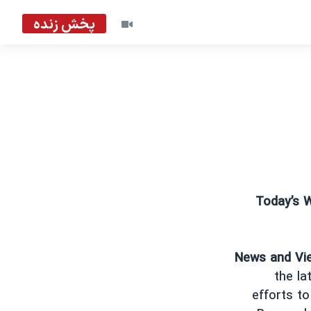
پخش زنده
Today’s
News and Vi
the la
efforts to