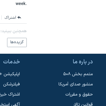
week.
نرگس محمدی برنده جایزه نوبل صلح
همایش محافظه‌کاران آمریکا «سی‌پک»
اشتراک
صفحه‌های ویژه
همچنبن ببینید:
سفر پرزیدنت ترامپ به چین
گزيده‌ها
در باره ما
خدمات
متمم بخش ۵۰۸
اپلیکیشن +VOA
منشور صدای آمریکا
فیلترشکن
حقوق و مقررات
اشتراک خبرن
قوانین تالار
آگهی استخد