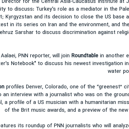
Director for the Central Asia-Caucasus Institute at
ity to discuss: Turkey's role as a mediator in the Pales
ct; Kyrgyzstan and its decision to close the US base
test in its series on Iran and the environment, and th
ehruz Sarshar to discuss discrimination against relig
Aalaei, PNN reporter, will join
Roundtable
in another e
er's Notebook" to discuss his newest investigation in
water pol
on
profiles Denver, Colorado, one of the “greenest” cit
o an interview with a journalist who was on the ground
al, a profile of a US musician with a humanitarian mis
of the Brit music awards, and a preview of the new 
atures its roundup of PNN journalists who will analy