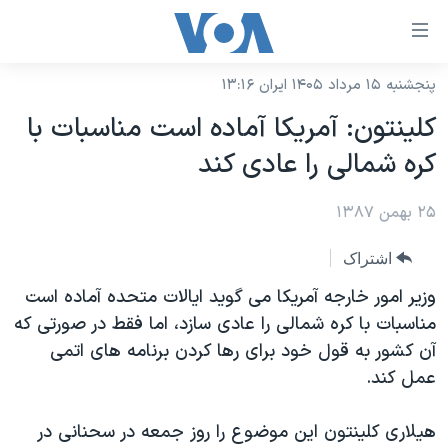
ینکهای
ابل
سترسی
پنجشنبه ۱۵ مرداد ۱۴۰۵ ایران ۱۳:۱۶
خانه
هش
کلینتون: آمریکا آماده است مناسبات با
نسخه سبک وب‌سایت
ه
کره شمالی را عادی کند
حتوای
موضوع ها
صلی
۲۵ بهمن ۱۳۸۷
برنامه های تلویزیونی
ایران
هش
جدول برنامه ها
ه
آمریکا
اشتراک
فحه
صفحه‌های ویژه
جهان
وزیر امور خارجه آمریکا می گوید ایالات متحده آماده است
صلی
فرکانس‌های صدای آمریکا
مناسبات با کره شمالی را عادی سازد، اما فقط در صورتی که
ورزشی
جام جهانی ۲۰۲۶
هش
آن کشور به قول خود برای رها کردن برنامه های اتمی
پخش رادیویی
ه
گزیده‌ها
عملیات خشم حماسی
عمل کند.
ستجو
۲۵۰سالگی آمریکا
ویژه برنامه‌ها
یادگیری زبان انگلیسی
هیلاری کلینتون این موضوع را روز جمعه در سحنانی در
ویدیوها
بایگانی برنامه‌های تلویزیونی