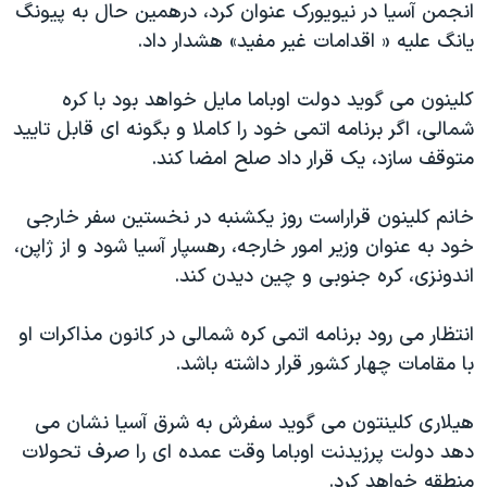
انجمن آسیا در نیویورک عنوان کرد، درهمین حال به پیونگ
دنبال کنید
مستندها
فرهنگ و زندگی
یانگ علیه « اقدامات غیر مفید» هشدار داد.
حقوق شهروندی
انتخابات ریاست جمهوری آمریکا ۲۰۲۴
کلینون می گوید دولت اوباما مایل خواهد بود با کره
اقتصادی
حمله جمهوری اسلامی به اسرائیل
شمالی، اگر برنامه اتمی خود را کاملا و بگونه ای قابل تایید
رمز مهسا
علم و فناوری
متوقف سازد، یک قرار داد صلح امضا کند.
زبانهای مختلف
اسرائیل در جنگ
ورزش زنان در ایران
خانم کلینون قراراست روز یکشنبه در نخستین سفر خارجی
گالری عکس
اعتراضات زن، زندگی، آزادی
خود به عنوان وزیر امور خارجه، رهسپار آسیا شود و از ژاپن،
آرشیو پخش زنده
مجموعه مستندهای دادخواهی
اندونزی، کره جنوبی و چین دیدن کند.
تریبونال مردمی آبان ۹۸
انتظار می رود برنامه اتمی کره شمالی در کانون مذاکرات او
دادگاه حمید نوری
با مقامات چهار کشور قرار داشته باشد.
چهل سال گروگان‌گیری
قانون شفافیت دارائی کادر رهبری ایران
هیلاری کلینتون می گوید سفرش به شرق آسیا نشان می
دهد دولت پرزیدنت اوباما وقت عمده ای را صرف تحولات
اعتراضات مردمی آبان ۹۸
منطقه خواهد کرد.