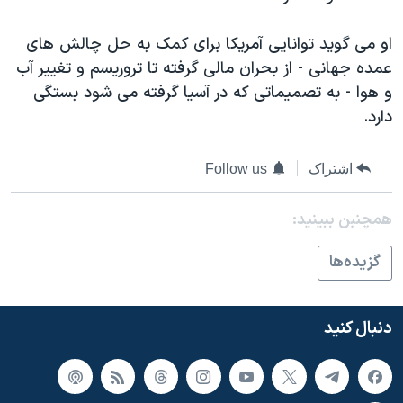
اسرائیل در جنگ
نرگس محمدی برنده جایزه نوبل صلح
او می گوید توانایی آمریکا برای کمک به حل چالش های
عمده جهانی - از بحران مالی گرفته تا تروریسم و تغییر آب
همایش محافظه‌کاران آمریکا «سی‌پک»
و هوا - به تصمیماتی که در آسیا گرفته می شود بستگی
صفحه‌های ویژه
دارد.
سفر پرزیدنت ترامپ به چین
اشتراک
Follow us
همچنبن ببینید:
گزيده‌ها
دنبال کنید