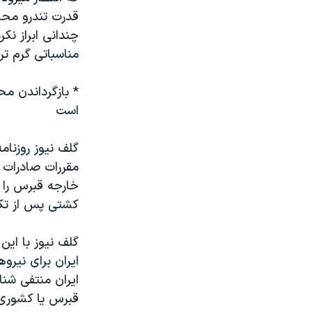
قدرت تندرو محا
چندانی ابراز نک
مناسباتی گرم تر 
* بازگرداندن م
است
گلف نيوز روزنا
مقررات صادرات 
خارجه قبرس را 
کشتی پس از تکمي
گلف نيوز با اي
ايران برای نير
ايران منتفی شنا
قبرس يا کشوری 