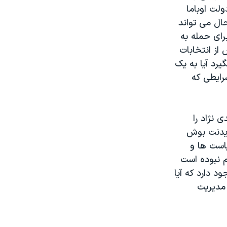
لت اوباما
حال می تواند
رای حمله به
از انتخابات
يرد آيا به يک
رايطی که
 نژاد را
رزيدنت بوش
است ها و
 نبوده است
 دارد که آيا
 مديريت