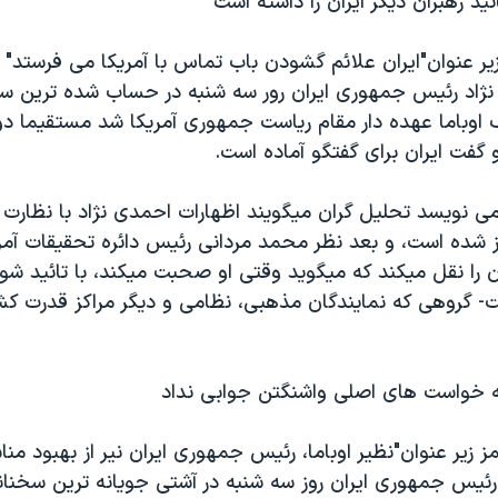
ئيد رهبران ديگر ايران را داشته است
ر عنوان"ايران علائم گشودن باب تماس با آمريکا می فرستد"
اد رئيس جمهوری ايران رور سه شنبه در حساب شده ترين س
 اوباما عهده دار مقام رياست جمهوری آمريکا شد مستقيما دول
 گفت ايران برای گفتگو آماده است.
 نويسد تحليل گران ميگويند اظهارات احمدی نژاد با نظارت 
راز شده است، و بعد نظر محمد مردانی رئيس دائره تحقيقات آم
ن را نقل ميکند که ميگويد وقتی او صحبت ميکند، با تائيد شو
 گروهی که نمايندگان مذهبی، نظامی و ديگر مراکز قدرت کشور 
ه خواست های اصلی واشنگتن جوابی نداد
زير عنوان"نظير اوباما، رئيس جمهوری ايران نير از بهبود م
رئيس جمهوری ايران روز سه شنبه در آشتی جويانه ترين سخن