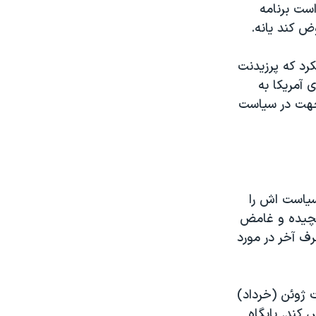
است برنامه
ض کند يانه.
د که پرزيدنت
آمريکا به
جهت در سياست
 سياست اش را
پيچيده و غامض
ف آخر در مورد
 ژوئن (خرداد)
کند. پايگاه