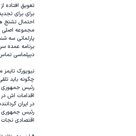
مستندها
فرهنگ و زندگی
تعويق افتاده ا
حقوق شهروندی
انتخابات ریاست جمهوری آمریکا ۲۰۲۴
برای برای تجديد
احتمال تشنج هائ
اقتصادی
حمله جمهوری اسلامی به اسرائیل
مجموعه اصلی اتم
رمز مهسا
علم و فناوری
پارلمانی سه شنب
اسرائیل در جنگ
ورزش زنان در ایران
برنامه عمده سری
ديپلماسی تماس 
گالری عکس
اعتراضات زن، زندگی، آزادی
آرشیو پخش زنده
مجموعه مستندهای دادخواهی
نيويورک تايمز 
تریبونال مردمی آبان ۹۸
چگونه بايد تلقی
رئيس جمهوری پي
دادگاه حمید نوری
اقدامات اش در
چهل سال گروگان‌گیری
در ايران گردان
قانون شفافیت دارائی کادر رهبری ایران
رئيس جمهوری تند
اقتصادی نجات پي
اعتراضات مردمی آبان ۹۸
اسرائیل در جنگ