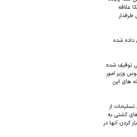
ا علاقه
 طرفدار
 داده شده
تی توقيف شده
وس وزير امور
ه های اين
 تسليحات از
های کشتی به
ر کردن آنها در