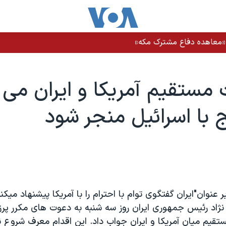
ز «معاهده دفاع مشترک مکه»
 مستقيم آمريکا و ايران می ت
 با اسرائيل منجر شود
ر عنوان"ايران گفتگوی توام با احترام را با آمريکا پيشنهاد ميک
اد رئيس جمهوری ايران روز سه شنبه به دعوت های مکرر پرزي
تقيم ميان آمريکا و ايران جواب داد. اين اقدام معرف شروع 