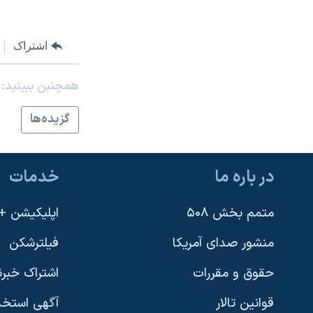
اشتراک
همچنبن ببینید:
گزيده‌ها
در باره ما
خدمات
متمم بخش ۵۰۸
اپلیکیشن +VOA
منشور صدای آمریکا
فیلترشکن
حقوق و مقررات
اشتراک خبرن
قوانین تالار
آگهی استخد