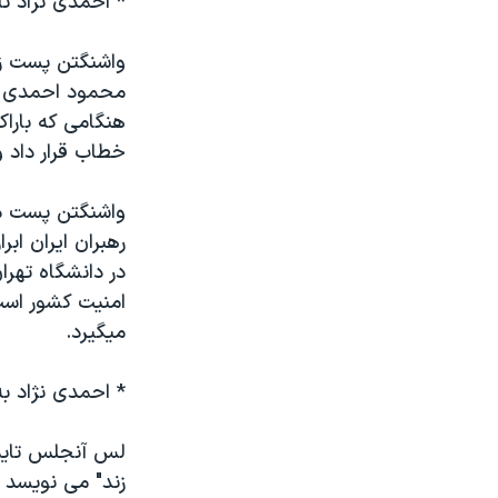
* احمدی نژاد تا
نرگس محمدی برنده جایزه نوبل صلح
واشنگتن پست زي
همایش محافظه‌کاران آمریکا «سی‌پک»
محمود احمدی نژ
صفحه‌های ویژه
هنگامی که باراک
سفر پرزیدنت ترامپ به چین
خطاب قرار داد و
واشنگتن پست می
رهبران ايران اب
در دانشگاه تهرا
امنيت کشور است-
ميگيرد.
* احمدی نژاد ب
لس آنجلس تايمز 
زند" می نويسد 