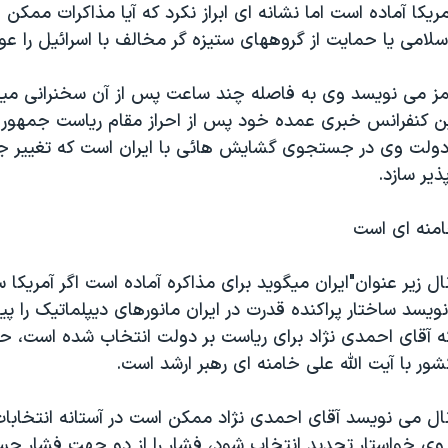
مريکا آماده است اما نشانه ای ابراز نکرد که آيا مذاکرات ممکن 
امی يا حمايت از گروههای ستيزه گر مخالف با اسرائيل را عو
 می نويسد وی به فاصله چند ساعت پس از آن سخنرانی ميکر
ين کنفرانس خبری عمده خود پس از احراز مقام رياست جمهوری 
 دولت وی در جستجوی گشايش هائی با ايران است که تغيير 
ذير سازد.
امنه ای است
ل زير عنوان"ايران ميگويد برای مذاکره آماده است اگر آمريکا
يسد ساختار پراکنده قدرت در ايران مانورهای ديپلماتيک را 
که آقای احمدی نژاد برای رياست بر دولت انتخاب شده است، حر
ر با آيت الله علی خامنه ای رهبر ارشد است.
ال می نويسد آقای احمدی نژاد ممکن است در آستانه انتخابات
 وی خواستار تجديد انتخاب شود، فشار را از دو جهت فشار حس 