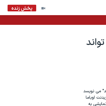
پخش زنده
واند
ند" می نويسد
دنت اوباما
نمایشی به