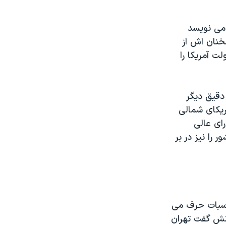
 می نويسد
خنان اش از
ت آمريکا را
دقيق ديگر
ريکای شمالی
رای عالی
را نيز در بر
ناسبات حرف می
انش گفت تهران