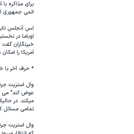
برای مذاکره با آ
اتمی جمهوری اسل
لس آنجلس تايمز
اوباما در نخست
خبرنگاران گفت
آمريکا را امکان پ
* حرف آخر با خ
وال استريت جرنا
عوض کند" می نو
ميکند. در حالي
تمامی مسائل کشو
وال استريت جرن
که انتظار ميرود