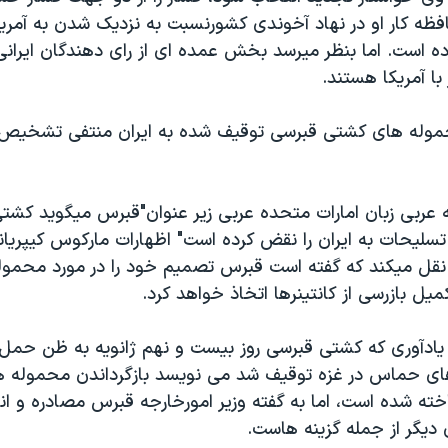
فظه کار او در نهاد آخوندی کشورنسبت به نزديک شدن به آمريک
رده است. اما بنظر ميرسد بخش عمده ای از رای دهندگان ايرانی
با آمريکا هستند.
حموله های کشتی قبرسی توقيف شده به ايران منتفی تشخيص
مه عربی زبان امارات متحده عربی زير عنوان"قبرس ميگويد کش
تسليحات به ايران را نقض کرده است" اظهارات مارکوس کيپريان
نقل ميکند که گفته است قبرس تصميم خود را در مورد محمول
ل بازرسی از کانتينرها اتخاذ خواهد کرد.
ن يادآوری که کشتی قبرسی روز بيست و نهم ژانويه به ظن حمل
وهای حماس در غزه توقيف شد می نويسد بازگرداندن محموله 
خته شده است، اما به گفته وزير امورخارجه قبرس مصادره و انبا
ديگر از جمله گزينه هاست.