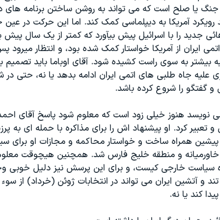
ز جنگ يا صلح است که می تواند به روشن ساختن برنامه های دو
 رويکرد آمريکا به ديپلماسی کمک کند. اما اين حرکت در عين 
ی جديد را با اسرائيل پيش بيآورد که کمتر از يک سال پيش ب
ی ايران از آمريکا خواستار کمک شده بود، و انتظار ميرود پس 
ه بيشتر به سوی راست کشيده شود. آقای اوباما بايد تصميم بگ
 عليه جاه طلبی های اتمی ايران ادامه بدهد يا نه، حتی در ش
و گفتگو را شروع کرده باشد.
می نويسد هنوز خيلی زود است که معلوم شود پاسخ آقای احمدی
 و تعبير کرد. او پيشنهاد اش را برای مذاکره با حمله ای به پ
شين همراه ساخت و خواستار محاکمه و مجازات او برای سي
 خاورميانه و منطقه خليج فارس شد. همچنين هيچوقت معلوم
نده سياست خارجی کيست، و برای اين پرسش نيز دليل خوبی وجود
 و آتشين ايران می تواند در انتخابات ژوئن (خرداد) از سوء
دا کند يا نه.