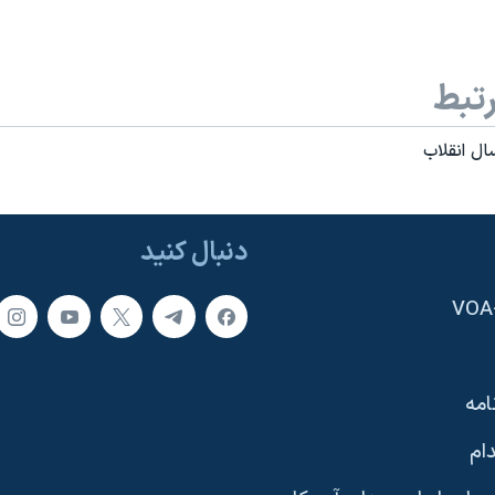
تبط
ال انقلاب
دنبال کنید
امه
ام