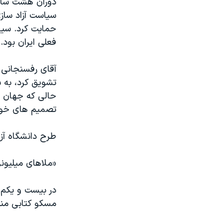
دوران هشت ساله
مستندها
فرهنگ و زندگی
سیاست آزاد سازی 
حقوق شهروندی
انتخابات ریاست جمهوری آمریکا ۲۰۲۴
حمایت کرد. سیا
اقتصادی
حمله جمهوری اسلامی به اسرائیل
فعلی ایران بود.
رمز مهسا
علم و فناوری
آقای رفسنجانی د
اسرائیل در جنگ
ورزش زنان در ایران
تشویق کرد، به 
گالری عکس
اعتراضات زن، زندگی، آزادی
حالی که جهان دا
تصمیم های خود 
آرشیو پخش زنده
مجموعه مستندهای دادخواهی
تریبونال مردمی آبان ۹۸
طرح دانشگاه آزا
دادگاه حمید نوری
«ملاهای میلیون
چهل سال گروگان‌گیری
قانون شفافیت دارائی کادر رهبری ایران
اعتراضات مردمی آبان ۹۸
مسکو کتابی منتش
اسرائیل در جنگ