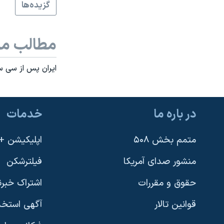
گزيده‌ها
مطالب مر
ايران پس از سی س
در باره ما
خدمات
متمم بخش ۵۰۸
اپلیکیشن +VOA
منشور صدای آمریکا
فیلترشکن
حقوق و مقررات
اشتراک خبرن
قوانین تالار
آگهی استخد