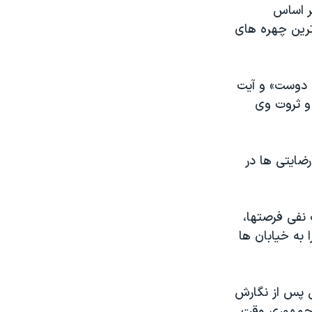
ین کتاب که بر اساس
ترین چهره های
ق دوست» و آیت
و ثروت وی
ضایتی ها در
نفی فرصتها،
 به خیابان ها
ل پس از نگارش
س جمهوری وقت