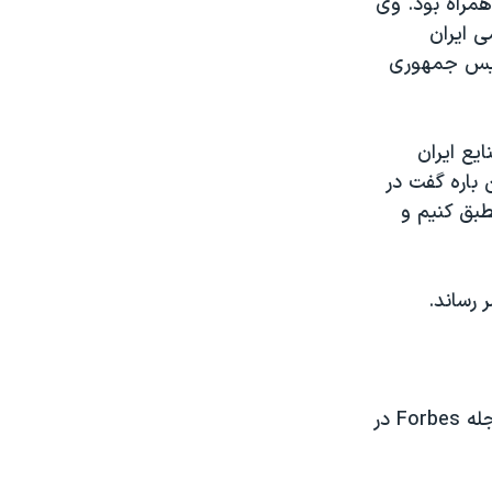
مراه بود. وی
ی ایران
ییس جمهوری
یع ایران
باره گفت در
طبق کنیم و
 رساند.
در بیست و یکم ماه ژوئیه سال ۲۰۰۳ میلادی، Paul Klebnikov رییس دفتر مجله Forbes در