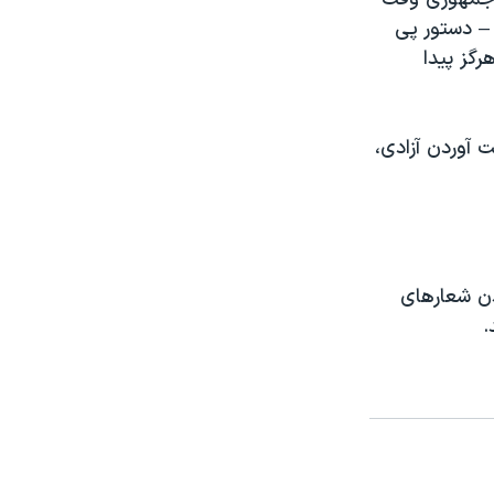
– دستور پی
 دفتر مجله Forbes در مسکو هرگز پیدا
ت آوردن آزادی،
دن شعارهای
.