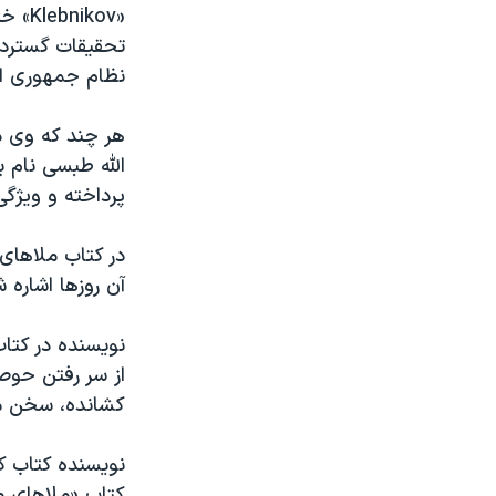
نرگس محمدی برنده جایزه نوبل صلح
تحقیقات گسترده
همایش محافظه‌کاران آمریکا «سی‌پک»
نظام جمهوری اس
صفحه‌های ویژه
هر چند که وی در
سفر پرزیدنت ترامپ به چین
الله طبسی نام 
پرداخته و ویژگی
در کتاب ملاهای 
آن روزها اشاره 
نویسنده در کتا
از سر رفتن حوصل
کشانده، سخن م
نویسنده کتاب ک
کتاب «ملاهای م