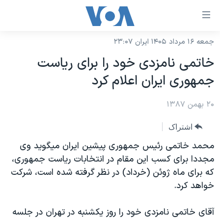
ینکهای
ابل
سترسی
جمعه ۱۶ مرداد ۱۴۰۵ ایران ۲۳:۰۷
خانه
هش
خاتمی نامزدی خود را برای رياست
نسخه سبک وب‌سایت
ه
جمهوری ايران اعلام کرد
حتوای
موضوع ها
صلی
۲۰ بهمن ۱۳۸۷
برنامه های تلویزیونی
ایران
هش
جدول برنامه ها
ه
آمریکا
اشتراک
فحه
صفحه‌های ویژه
جهان
محمد خاتمی رئيس جمهوری پيشين ايران ميگويد وی
صلی
فرکانس‌های صدای آمریکا
مجددا برای کسب اين مقام در انتخابات رياست جمهوری،
ورزشی
جام جهانی ۲۰۲۶
هش
که برای ماه ژوئن (خرداد) در نظر گرفته شده است، شرکت
پخش رادیویی
ه
گزیده‌ها
عملیات خشم حماسی
خواهد کرد.
ستجو
۲۵۰سالگی آمریکا
ویژه برنامه‌ها
یادگیری زبان انگلیسی
آقای خاتمی نامزدی خود را روز يکشنبه در تهران در جلسه
ویدیوها
بایگانی برنامه‌های تلویزیونی