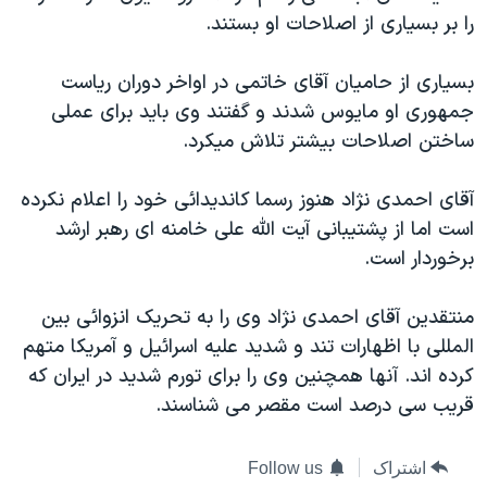
اسرائیل در جنگ
را بر بسياری از اصلاحات او بستند.
نرگس محمدی برنده جایزه نوبل صلح
بسياری از حاميان آقای خاتمی در اواخر دوران رياست
همایش محافظه‌کاران آمریکا «سی‌پک»
جمهوری او مايوس شدند و گفتند وی بايد برای عملی
صفحه‌های ویژه
ساختن اصلاحات بيشتر تلاش ميکرد.
سفر پرزیدنت ترامپ به چین
آقای احمدی نژاد هنوز رسما کانديدائی خود را اعلام نکرده
است اما از پشتيبانی آيت الله علی خامنه ای رهبر ارشد
برخوردار است.
منتقدين آقای احمدی نژاد وی را به تحريک انزوائی بين
المللی با اظهارات تند و شديد عليه اسرائيل و آمريکا متهم
کرده اند. آنها همچنين وی را برای تورم شديد در ايران که
قريب سی درصد است مقصر می شناسند.
اشتراک
Follow us