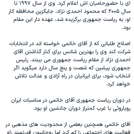
ای با حضورحاميان اش اعلام کرد. وی از سال ۱۹۹۷ تا
دنبال کنید
مستندها
فرهنگ و زندگی
سال ۲۰۰۵ که محمود احمدی نژاد، جايگزين محافظه کار
حقوق شهروندی
انتخابات ریاست جمهوری آمریکا ۲۰۲۴
او، به رياست جمهوری برگزيده شد، عهده دار اين مقام
بود.
اقتصادی
حمله جمهوری اسلامی به اسرائیل
رمز مهسا
علم و فناوری
اصلاح طلبانی که از آقای خاتمی خواسته اند در انتخابات
زبانهای مختلف
اسرائیل در جنگ
ورزش زنان در ایران
شرکت کند وی را بهترين شانس برای کنار گذاشتن آقای
احمدی نژاد از مقام رياست جمهوری می بينند. رئيس
گالری عکس
اعتراضات زن، زندگی، آزادی
جمهوری پيشين که شصت و پنج سال دارد ميگويد اگر
آرشیو پخش زنده
مجموعه مستندهای دادخواهی
انتخاب شود، برای ايرانيان در راه آزادی و عدالت تلاش
تریبونال مردمی آبان ۹۸
خواهد کرد.
دادگاه حمید نوری
در دوران رياست جمهوری آقای خاتمی در مناسبات ايران
چهل سال گروگان‌گیری
روياروئی با غرب کمتراز دوران جانشين او بود.
قانون شفافیت دارائی کادر رهبری ایران
آقای خاتمی همچنين بعضی از محدوديت های مذهبی در
اعتراضات مردمی آبان ۹۸
فعاليت های اجتماعی را کم کرد اما روحانيون قدرتمند راه