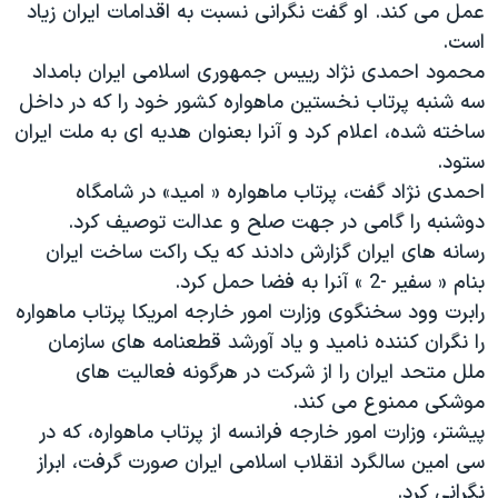
عمل می کند. او گفت نگرانی نسبت به اقدامات ایران زیاد
دنبال کنید
مستندها
فرهنگ و زندگی
است.
حقوق شهروندی
انتخابات ریاست جمهوری آمریکا ۲۰۲۴
محمود احمدی نژاد رییس جمهوری اسلامی ایران بامداد
سه شنبه پرتاب نخستین ماهواره کشور خود را که در داخل
اقتصادی
حمله جمهوری اسلامی به اسرائیل
ساخته شده، اعلام کرد و آنرا بعنوان هدیه ای به ملت ایران
رمز مهسا
علم و فناوری
ستود.
زبانهای مختلف
اسرائیل در جنگ
ورزش زنان در ایران
احمدی نژاد گفت، پرتاب ماهواره « امید» در شامگاه
دوشنبه را گامی در جهت صلح و عدالت توصیف کرد.
گالری عکس
اعتراضات زن، زندگی، آزادی
رسانه های ایران گزارش دادند که یک راکت ساخت ایران
آرشیو پخش زنده
مجموعه مستندهای دادخواهی
بنام « سفیر -2 » آنرا به فضا حمل کرد.
تریبونال مردمی آبان ۹۸
رابرت وود سخنگوی وزارت امور خارجه امریکا پرتاب ماهواره
را نگران کننده نامید و یاد آورشد قطعنامه های سازمان
دادگاه حمید نوری
ملل متحد ایران را از شرکت در هرگونه فعالیت های
چهل سال گروگان‌گیری
موشکی ممنوع می کند.
قانون شفافیت دارائی کادر رهبری ایران
پیشتر، وزارت امور خارجه فرانسه از پرتاب ماهواره، که در
سی امین سالگرد انقلاب اسلامی ایران صورت گرفت، ابراز
اعتراضات مردمی آبان ۹۸
نگرانی کرد.