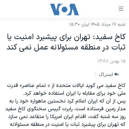
ینکهای
ابل
سترسی
شنبه ۱۷ مرداد ۱۴۰۵ ایران ۱۵:۳۰
خانه
هش
کاخ سفید: تهران برای پیشبرد امنیت یا
نسخه سبک وب‌سایت
ه
ثبات در منطقه مسئولانه عمل نمی کند
حتوای
موضوع ها
صلی
۱۵ بهمن ۱۳۸۷
برنامه های تلویزیونی
ایران
هش
جدول برنامه ها
ه
آمریکا
اشتراک
فحه
صفحه‌های ویژه
جهان
کاخ سفید می گوید ایالات متحده از « تمام عناصر» قدرت
صلی
فرکانس‌های صدای آمریکا
ملی خود برای مقابله با ایران استفاده خواهد کرد.
ورزشی
جام جهانی ۲۰۲۶
هش
پس از آن که ایران اعلام کرد نخستین ماهواره خود را به
پخش رادیویی
ه
گزیده‌ها
عملیات خشم حماسی
مدار زمین فرستاده است، رابرت گیبس سخنگوی کاخ سفید
ستجو
۲۵۰سالگی آمریکا
ویژه برنامه‌ها
روز سه شنبه گفت، اقدام ایران امریکا را متقاعد نمی سازد
یادگیری زبان انگلیسی
که تهران برای پیشبرد ثبات یا امنیت در منطقه مسئولانه
ویدیوها
بایگانی برنامه‌های تلویزیونی