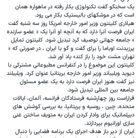
اسرائیل در جنگ
یک سخنگو گفت تکنولوژی بکار رفته در ماهواره همان
نرگس محمدی برنده جایزه نوبل صلح
است که در موشکهای بالیستیک بکار می رود.
هیلاری کلینتون وزیر امور خارجه امریکا روز سه شنبه گفت
همایش محافظه‌کاران آمریکا «سی‌پک»
ایران فرصت آنرا دارد که به آنچه او آنرا یک « عضو سازنده
صفحه‌های ویژه
» جامعه جهانی توصیف کرد تبدیل شود. کلینتون تمایل
سفر پرزیدنت ترامپ به چین
پرزیدنت اوباما را برای گفت و گو با ایران ، در صورتی که «
تهران مشت خود را باز کند» یاد آور شد.
کلینتون این موضوغ را در کنفرانس مطبوعاتی مشترکی با
دیوید ویلیباند وزیر امور خارجه بریتانیا عنوان کرد. ویلیبلند
نیز گفت هنوز ایران فرصت دارد به یک عضو مسئول
جامعه بین المللی تبدیل شود.
قراراست روز چهارشنبه فرستادگان فرانسه، آلمان، ایالات
متحده، چین ، روسیه و بریتانیا، به بررسی کوشش های
دیپلماتیک برای وادار کردن ایران به متویف ساختن غنی
سازی اورانیوم بپردازند.
ایران از دیر باز هدف اجرای یک برنامه فضایی را دنبال