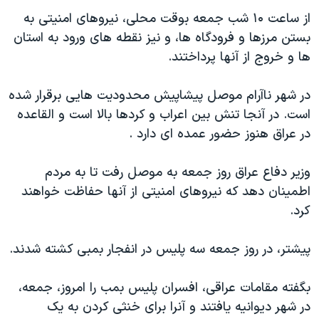
دنبال کنید
مستندها
فرهنگ و زندگی
از ساعت ۱۰ شب جمعه بوقت محلی، نیروهای امنیتی به
بستن مرزها و فرودگاه ها، و نیز نقطه های ورود به استان
حقوق شهروندی
انتخابات ریاست جمهوری آمریکا ۲۰۲۴
ها و خروج از آنها پرداختند.
اقتصادی
حمله جمهوری اسلامی به اسرائیل
رمز مهسا
علم و فناوری
در شهر ناآرام موصل پیشاپیش محدودیت هایی برقرار شده
زبانهای مختلف
است. در آنجا تنش بین اعراب و کردها بالا است و القاعده
اسرائیل در جنگ
ورزش زنان در ایران
در عراق هنوز حضور عمده ای دارد .
گالری عکس
اعتراضات زن، زندگی، آزادی
آرشیو پخش زنده
مجموعه مستندهای دادخواهی
وزیر دفاع عراق روز جمعه به موصل رفت تا به مردم
اطمینان دهد که نیروهای امنیتی از آنها حفاظت خواهند
تریبونال مردمی آبان ۹۸
کرد.
دادگاه حمید نوری
چهل سال گروگان‌گیری
پیشتر، در روز جمعه سه پلیس در انفجار بمبی کشته شدند.
قانون شفافیت دارائی کادر رهبری ایران
بگفته مقامات عراقی، افسران پلیس بمب را امروز، جمعه،
اعتراضات مردمی آبان ۹۸
در شهر دیوانیه یافتند و آنرا برای خنثی کردن به یک