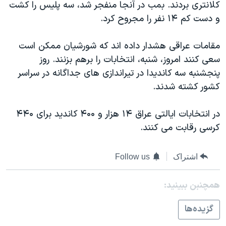
اسرائیل در جنگ
کلانتری بردند. بمب در آنجا منفجر شد، سه پلیس را کشت
و دست کم ۱۴ نفر را مجروح کرد.
نرگس محمدی برنده جایزه نوبل صلح
همایش محافظه‌کاران آمریکا «سی‌پک»
مقامات عراقی هشدار داده اند که شورشیان ممکن است
صفحه‌های ویژه
سعی کنند امروز، شنبه، انتخابات را برهم بزنند. روز
پنجشنبه سه کاندیدا در تیراندازی های جداگانه در سراسر
سفر پرزیدنت ترامپ به چین
کشور کشته شدند.
در انتخابات ایالتی عراق ۱۴ هزار و ۴۰۰ کاندید برای ۴۴۰
کرسی رقابت می کنند.
اشتراک
Follow us
همچنبن ببینید:
گزيده‌ها