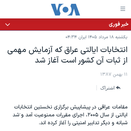
ینکهای
ابل
سترسی
خبر فوری
خانه
هش
یکشنبه ۱۸ مرداد ۱۴۰۵ ایران ۰۴:۳۴
نسخه سبک وب‌سایت
ه
انتخابات ایالتی عراق که آزمايش مهمی
حتوای
موضوع ها
از ثبات آن کشور است آغاز شد
صلی
برنامه های تلویزیونی
ایران
هش
جدول برنامه ها
ه
۱۱ بهمن ۱۳۸۷
آمریکا
فحه
صفحه‌های ویژه
جهان
اشتراک
صلی
فرکانس‌های صدای آمریکا
ورزشی
جام جهانی ۲۰۲۶
هش
پخش رادیویی
ه
گزیده‌ها
عملیات خشم حماسی
مقامات عراقی در پیشاپیش برگزاری نخستین انتخابات
ستجو
ایالتی از سال ۲۰۰۵، اجرای مقررات ممنوعیت آمد و َشد
۲۵۰سالگی آمریکا
ویژه برنامه‌ها
یادگیری زبان انگلیسی
شبانه و دیگر تدابیر امنیتی را آغاز کرده اند.
ویدیوها
بایگانی برنامه‌های تلویزیونی