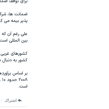
برای توقف ضمان
مستندها
فرهنگ و زندگی
حقوق شهروندی
انتخابات ریاست جمهوری آمریکا ۲۰۲۴
ضمانت ها، شرکت
اقتصادی
حمله جمهوری اسلامی به اسرائیل
پذیر بیمه می کن
رمز مهسا
علم و فناوری
علی رغم آن که 
اسرائیل در جنگ
ورزش زنان در ایران
بین المللی است
گالری عکس
اعتراضات زن، زندگی، آزادی
کشورهای غربی م
آرشیو پخش زنده
مجموعه مستندهای دادخواهی
کشور به دنبال 
تریبونال مردمی آبان ۹۸
دادگاه حمید نوری
۰۸
چهل سال گروگان‌گیری
است.
قانون شفافیت دارائی کادر رهبری ایران
اعتراضات مردمی آبان ۹۸
اشتراک
اسرائیل در جنگ