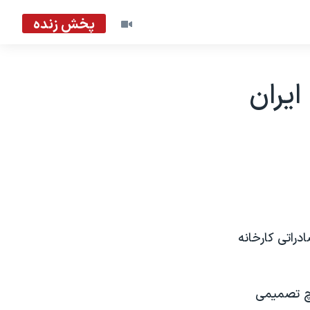
پخش زنده
یران
راتی کارخانه
چ تصمیمی