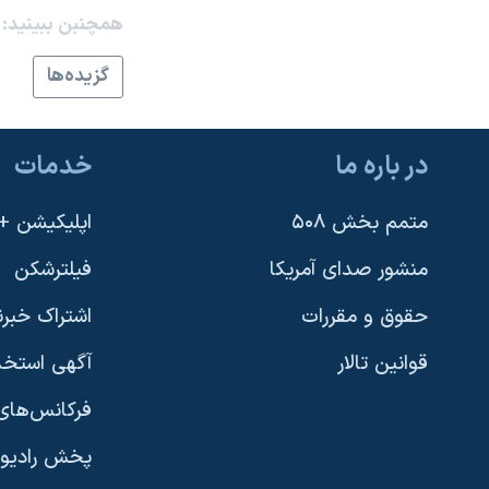
همچنبن ببینید:
نرگس محمدی برنده جایزه نوبل صلح
همایش محافظه‌کاران آمریکا «سی‌پک»
گزيده‌ها
صفحه‌های ویژه
سفر پرزیدنت ترامپ به چین
در باره ما
خدمات
متمم بخش ۵۰۸
اپلیکیشن +VOA
منشور صدای آمریکا
فیلترشکن
حقوق و مقررات
اشتراک خبرن
قوانین تالار
آگهی استخد
فرکانس‌های 
پخش رادیو