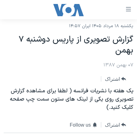
ینکهای
ابل
سترسی
یکشنبه ۱۸ مرداد ۱۴۰۵ ایران ۱۴:۵۷
خانه
هش
گزارش تصویری از پاریس دوشنبه ۷
نسخه سبک وب‌سایت
ه
بهمن
حتوای
موضوع ها
صلی
۰۷ بهمن ۱۳۸۷
برنامه های تلویزیونی
ایران
هش
جدول برنامه ها
ه
آمریکا
اشتراک
فحه
صفحه‌های ویژه
جهان
یک هفته با نشریات فرانسه ( لطفا برای مشاهده گزارش
صلی
فرکانس‌های صدای آمریکا
تصویری روی یکی از لینک های ستون سمت چپ صفحه
ورزشی
جام جهانی ۲۰۲۶
هش
کلیک کنید.)
پخش رادیویی
ه
گزیده‌ها
عملیات خشم حماسی
ستجو
۲۵۰سالگی آمریکا
ویژه برنامه‌ها
یادگیری زبان انگلیسی
اشتراک
Follow us
ویدیوها
بایگانی برنامه‌های تلویزیونی