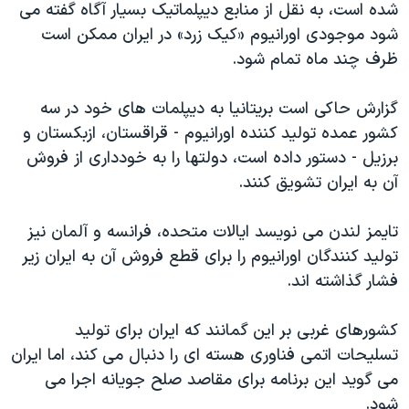
شده است، به نقل از منابع دیپلماتیک بسیار آگاه گفته می
دنبال کنید
مستندها
فرهنگ و زندگی
شود موجودی اورانیوم «کیک زرد» در ایران ممکن است
حقوق شهروندی
انتخابات ریاست جمهوری آمریکا ۲۰۲۴
ظرف چند ماه تمام شود.
اقتصادی
حمله جمهوری اسلامی به اسرائیل
گزارش حاکی است بریتانیا به دیپلمات های خود در سه
رمز مهسا
علم و فناوری
کشور عمده تولید کننده اورانیوم - قراقستان، ازبکستان و
زبانهای مختلف
اسرائیل در جنگ
ورزش زنان در ایران
برزیل - دستور داده است، دولتها را به خودداری از فروش
آن به ایران تشویق کنند.
گالری عکس
اعتراضات زن، زندگی، آزادی
آرشیو پخش زنده
مجموعه مستندهای دادخواهی
تایمز لندن می نویسد ایالات متحده، فرانسه و آلمان نیز
تریبونال مردمی آبان ۹۸
تولید کنندگان اورانیوم را برای قطع فروش آن به ایران زیر
فشار گذاشته اند.
دادگاه حمید نوری
چهل سال گروگان‌گیری
کشورهای غربی بر این گمانند که ایران برای تولید
قانون شفافیت دارائی کادر رهبری ایران
تسلیحات اتمی فناوری هسته ای را دنبال می کند، اما ایران
می گوید این برنامه برای مقاصد صلح جویانه اجرا می
اعتراضات مردمی آبان ۹۸
شود.