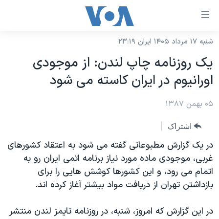
ینکهای
ابل
سترسی
شنبه ۱۷ مرداد ۱۴۰۵ ایران ۲۳:۱۹
خانه
هش
یک روزنامه چاپ لندن: از موجودی
نسخه سبک وب‌سایت
ه
اورانیوم در ایران کاسته می شود
حتوای
موضوع ها
صلی
۰۵ بهمن ۱۳۸۷
برنامه های تلویزیونی
ایران
هش
جدول برنامه ها
ه
آمریکا
اشتراک
فحه
صفحه‌های ویژه
جهان
در یک گزارش مطبوعاتی گفته می شود به اعتقاد کشورهای
صلی
فرکانس‌های صدای آمریکا
غربی، موجودی ماده مورد نیاز برنامه اتمی ایران رو به
ورزشی
جام جهانی ۲۰۲۶
هش
اتمام می رود، و این کشورها کوشش هایی را برای
پخش رادیویی
ه
گزیده‌ها
عملیات خشم حماسی
بازداشتن تهران از دریافت مواد بیشتر آغاز کرده اند.
ستجو
۲۵۰سالگی آمریکا
ویژه برنامه‌ها
یادگیری زبان انگلیسی
در این گزارش که امروز، شنبه، در روزنامه تایمز لندن منتشر
ویدیوها
بایگانی برنامه‌های تلویزیونی