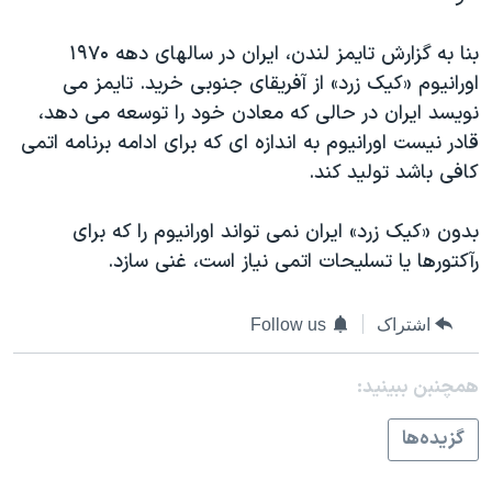
اسرائیل در جنگ
نرگس محمدی برنده جایزه نوبل صلح
بنا به گزارش تایمز لندن، ایران در سالهای دهه ۱۹۷۰
اورانیوم «کیک زرد» از آفریقای جنوبی خرید. تایمز می
همایش محافظه‌کاران آمریکا «سی‌پک»
نویسد ایران در حالی که معادن خود را توسعه می دهد،
صفحه‌های ویژه
قادر نیست اورانیوم به اندازه ای که برای ادامه برنامه اتمی
سفر پرزیدنت ترامپ به چین
کافی باشد تولید کند.
بدون «کیک زرد» ایران نمی تواند اورانیوم را که برای
رآکتورها یا تسلیحات اتمی نیاز است، غنی سازد.
اشتراک
Follow us
همچنبن ببینید:
گزيده‌ها