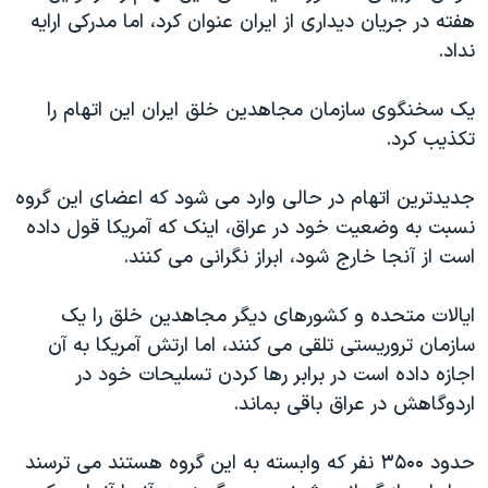
هفته در جریان دیداری از ایران عنوان کرد، اما مدرکی ارایه
دنبال کنید
مستندها
فرهنگ و زندگی
نداد.
حقوق شهروندی
انتخابات ریاست جمهوری آمریکا ۲۰۲۴
اقتصادی
حمله جمهوری اسلامی به اسرائیل
یک سخنگوی سازمان مجاهدین خلق ایران این اتهام را
تکذیب کرد.
رمز مهسا
علم و فناوری
زبانهای مختلف
اسرائیل در جنگ
ورزش زنان در ایران
جدیدترین اتهام در حالی وارد می شود که اعضای این گروه
گالری عکس
اعتراضات زن، زندگی، آزادی
نسبت به وضعیت خود در عراق، اینک که آمریکا قول داده
است از آنجا خارج شود، ابراز نگرانی می کنند.
آرشیو پخش زنده
مجموعه مستندهای دادخواهی
تریبونال مردمی آبان ۹۸
ایالات متحده و کشورهای دیگر مجاهدین خلق را یک
دادگاه حمید نوری
سازمان تروریستی تلقی می کنند، اما ارتش آمریکا به آن
اجازه داده است در برابر رها کردن تسلیحات خود در
چهل سال گروگان‌گیری
اردوگاهش در عراق باقی بماند.
قانون شفافیت دارائی کادر رهبری ایران
اعتراضات مردمی آبان ۹۸
حدود ۳۵۰۰ نفر که وابسته به این گروه هستند می ترسند