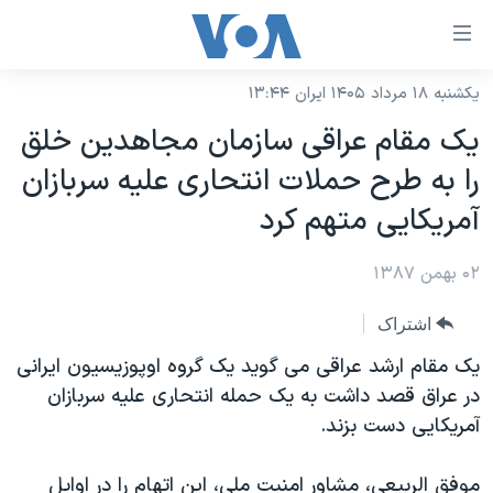
ینکهای
ابل
سترسی
یکشنبه ۱۸ مرداد ۱۴۰۵ ایران ۱۳:۴۴
خانه
هش
یک مقام عراقی سازمان مجاهدین خلق
نسخه سبک وب‌سایت
ه
را به طرح حملات انتحاری علیه سربازان
حتوای
موضوع ها
آمریکایی متهم کرد
صلی
برنامه های تلویزیونی
ایران
هش
۰۲ بهمن ۱۳۸۷
جدول برنامه ها
ه
آمریکا
فحه
صفحه‌های ویژه
جهان
اشتراک
صلی
فرکانس‌های صدای آمریکا
ورزشی
جام جهانی ۲۰۲۶
یک مقام ارشد عراقی می گوید یک گروه اوپوزیسیون ایرانی
هش
پخش رادیویی
در عراق قصد داشت به یک حمله انتحاری علیه سربازان
ه
گزیده‌ها
عملیات خشم حماسی
آمریکایی دست بزند.
ستجو
۲۵۰سالگی آمریکا
ویژه برنامه‌ها
یادگیری زبان انگلیسی
ویدیوها
بایگانی برنامه‌های تلویزیونی
موفق الربیعی، مشاور امنیت ملی، این اتهام را در اوایل