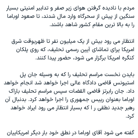
دنبال کنید
مستندها
فرهنگ و زندگی
مردم با نادیده گرفتن هوای زیر صفر و تدابیر امنیتی بسیار
سنگین از پیش از سحرگاه وارد مال شدند، تا صعود اوباما
حقوق شهروندی
انتخابات ریاست جمهوری آمریکا ۲۰۲۴
را به بالا ترین مقام کشور شاهد باشند.
اقتصادی
حمله جمهوری اسلامی به اسرائیل
رمز مهسا
علم و فناوری
انتظار می رود بیش از یک میلیون نفر تا ظهربوقت شرق
زبانهای مختلف
امریکا یرای تماشای آیین رسمی تحلیف، که روی پلکان
اسرائیل در جنگ
ورزش زنان در ایران
کنگره امریکا برگزار می شود، حضور پیدا کنند.
گالری عکس
اعتراضات زن، زندگی، آزادی
آرشیو پخش زنده
مجموعه مستندهای دادخواهی
بایدن نخست مراسم تحلیف را که به وسیله جان پل
استیونس قاضی دادگاه عالی اجرا خواهد شد انجام خواهد
تریبونال مردمی آبان ۹۸
داد. جان رابرتز قاضی القضات سپس مراسم تحلیف باراک
دادگاه حمید نوری
اوباما بعنوان رییس جمهوری را اجرا خواهد کرد. بدنبال آن
چهل سال گروگان‌گیری
رهبر جدید نطقی ر ا که بسیار انتظار می رود ایراد خواهد
کرد.
قانون شفافیت دارائی کادر رهبری ایران
اعتراضات مردمی آبان ۹۸
گفته می شود آقای اوباما در نطق خود بار دیگر امریکاییان