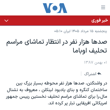
ینکهای
ابل
سترسی
خبر فوری
خانه
هش
پنجشنبه ۱۵ مرداد ۱۴۰۵ ایران ۰۵:۱۰
نسخه سبک وب‌سایت
ه
صدها هزار نفر در انتظار تماشای مراسم
حتوای
موضوع ها
تحلیف اوباما
صلی
برنامه های تلویزیونی
ایران
هش
جدول برنامه ها
ه
۰۱ بهمن ۱۳۸۷
آمریکا
فحه
صفحه‌های ویژه
جهان
اشتراک
صلی
فرکانس‌های صدای آمریکا
ورزشی
جام جهانی ۲۰۲۶
هش
در واشنگتن، صدها هزار نفر محوطه بسیار بزرگ بین
پخش رادیویی
ه
گزیده‌ها
عملیات خشم حماسی
ساختمان کنگره و بنای یادبود لینکلن ، معروف به نشنال
ستجو
مال،را برای تماشای مراسم تحلیف نخستین رییس جمهور
۲۵۰سالگی آمریکا
ویژه برنامه‌ها
یادگیری زبان انگلیسی
امریکائی افریقایی تبار پر کرده اند.
ویدیوها
بایگانی برنامه‌های تلویزیونی