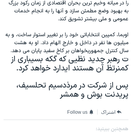
اسرائیل در جنگ
را در میانه وخیم ترین بحران اقتصادی از زمان رکود بزرگ
به بهبود وضع مطمئن سازد و آنها را به انجام خدمات
نرگس محمدی برنده جایزه نوبل صلح
عمومی و ملی بیشتر تشویق کند.
همایش محافظه‌کاران آمریکا «سی‌پک»
صفحه‌های ویژه
اوبما، کمپین انتخاباتی خود را بر تغییر استوار ساخت، و به
میلیون ها نفر در داخل و خارج الهام داد. او به هشت
سفر پرزیدنت ترامپ به چین
سال کنترل جمهوریخواهان بر کاخ سفید پایان می دهد.
ت رهبر چدید نظیی که گکه بسیباری از
کمنرتظ آن هستند ایدارد خواهد کرد.
پس از شرکت در مرذدسیم تحلسیف،
پریدنت بوش و همشر
اشتراک
Follow us
همچنبن ببینید: