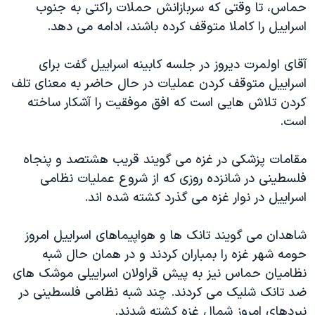
حماس، تا وقتی که سربازانش حملات راکتی به جنوب
دنبال کنید
مستندها
فرهنگ و زندگی
اسراييل را کاملا متوقف کرده باشند، ادامه می دهد.
حقوق شهروندی
انتخابات ریاست جمهوری آمریکا ۲۰۲۴
آقای اولمرت ديروز در جلسه کابينه اسراييل گفت برای
اقتصادی
حمله جمهوری اسلامی به اسرائیل
اسراييل متوقف کردن عمليات در حال حاضر به معنای تلف
رمز مهسا
علم و فناوری
کردن تلاش هايی است که افق موفقيت را آشکار ساخته
زبانهای مختلف
اسرائیل در جنگ
ورزش زنان در ایران
است.
گالری عکس
اعتراضات زن، زندگی، آزادی
مقامات پزشکی در غزه می گويند قريب هشتصد و پنجاه
آرشیو پخش زنده
مجموعه مستندهای دادخواهی
فلسطينی در شانزده روزی که از شروع عمليات نظامی
تریبونال مردمی آبان ۹۸
اسراييل در نوار غزه می گذرد کشته شده اند.
دادگاه حمید نوری
شاهدان می گويند تانک ها و هواپيماهای اسراييل امروز
چهل سال گروگان‌گیری
حومه شهر غزه را بمباران کردند و در همان حال شبه
قانون شفافیت دارائی کادر رهبری ایران
نظاميان حماس نيز به پيش قراولان اسراييلی موشک های
ضد تانک شليک می کردند. چند شبه نظامی فلسطينی در
اعتراضات مردمی آبان ۹۸
نبردهای امروز شمال غزه کشته شدند.