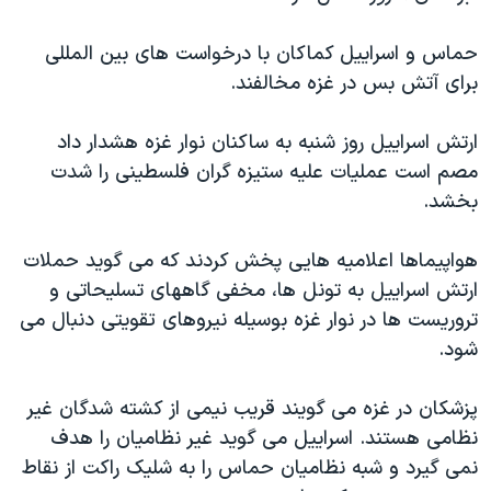
اسرائیل در جنگ
نرگس محمدی برنده جایزه نوبل صلح
حماس و اسراييل کماکان با درخواست های بين المللی
برای آتش بس در غزه مخالفند.
همایش محافظه‌کاران آمریکا «سی‌پک»
صفحه‌های ویژه
ارتش اسراييل روز شنبه به ساکنان نوار غزه هشدار داد
سفر پرزیدنت ترامپ به چین
مصم است عمليات عليه ستيزه گران فلسطينی را شدت
بخشد.
هواپيماها اعلاميه هايی پخش کردند که می گويد حملات
ارتش اسراييل به تونل ها، مخفی گاههای تسليحاتی و
تروريست ها در نوار غزه بوسيله نيروهای تقويتی دنبال می
شود.
پزشکان در غزه می گويند قريب نيمی از کشته شدگان غير
نظامی هستند. اسراييل می گويد غير نظاميان را هدف
نمی گيرد و شبه نظاميان حماس را به شليک راکت از نقاط