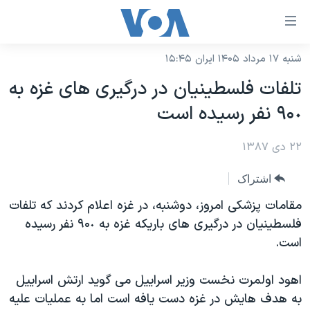
ینکهای
ابل
سترسی
شنبه ۱۷ مرداد ۱۴۰۵ ایران ۱۵:۴۵
خانه
هش
تلفات فلسطينيان در درگيری های غزه به
نسخه سبک وب‌سایت
ه
۹۰٠ نفر رسيده است
حتوای
موضوع ها
صلی
۲۲ دی ۱۳۸۷
برنامه های تلویزیونی
ایران
هش
جدول برنامه ها
ه
آمریکا
اشتراک
فحه
صفحه‌های ویژه
جهان
مقامات پزشکی امروز، دوشنبه، در غزه اعلام کردند که تلفات
صلی
فرکانس‌های صدای آمریکا
فلسطينيان در درگيری های باريکه غزه به ۹۰٠ نفر رسيده
ورزشی
جام جهانی ۲۰۲۶
هش
است.
پخش رادیویی
ه
گزیده‌ها
عملیات خشم حماسی
ستجو
۲۵۰سالگی آمریکا
ویژه برنامه‌ها
اهود اولمرت نخست وزير اسراييل می گويد ارتش اسراييل
یادگیری زبان انگلیسی
به هدف هايش در غزه دست يافه است اما به عمليات عليه
ویدیوها
بایگانی برنامه‌های تلویزیونی