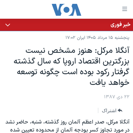
ینکهای
ابل
سترسی
خبر فوری
خانه
هش
پنجشنبه ۱۵ مرداد ۱۴۰۵ ایران ۱۷:۰۲
نسخه سبک وب‌سایت
ه
آنگلا مرکل: هنوز مشخص نیست
حتوای
موضوع ها
بزرگترین اقتصاد اروپا که سال گذشته
صلی
برنامه های تلویزیونی
ایران
هش
گرفتار رکود بوده است چگونه توسعه
جدول برنامه ها
ه
آمریکا
خواهد یافت
فحه
صفحه‌های ویژه
جهان
صلی
فرکانس‌های صدای آمریکا
۲۲ دی ۱۳۸۷
ورزشی
جام جهانی ۲۰۲۶
هش
پخش رادیویی
ه
گزیده‌ها
عملیات خشم حماسی
اشتراک
ستجو
۲۵۰سالگی آمریکا
ویژه برنامه‌ها
آنگلا مرکل، صدر اعظم آلمان روز گذشته، شنبه، حاضر نشد
یادگیری زبان انگلیسی
ویدیوها
بایگانی برنامه‌های تلویزیونی
در مورد تجاوز کسر بودجه آلمان از محدوده تعیین شده