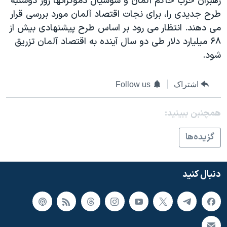
رهبران حزب حاکم آلمان و سوسیال دموکراتها روز دوشنبه
اسرائیل در جنگ
طرح جدیدی را، برای نجات اقتصاد آلمان مورد بررسی قرار
نرگس محمدی برنده جایزه نوبل صلح
می دهند. انتظار می رود بر اساس طرح پیشنهادی بیش از
همایش محافظه‌کاران آمریکا «سی‌پک»
۶۸ میلیارد دلار طی دو سال آینده به اقتصاد آلمان تزریق
شود.
صفحه‌های ویژه
سفر پرزیدنت ترامپ به چین
اشتراک
Follow us
همچنبن ببینید:
گزيده‌ها
دنبال کنید