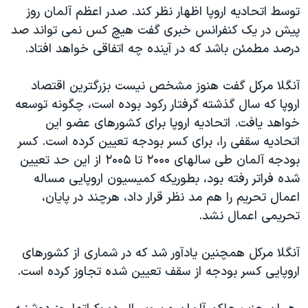
توسط اتحادیه اروپا اظهار نظر کند. صدر اعظم آلمان روز
دنبال کنید
مستندها
فرهنگ و زندگی
پيش در یک کنفرانس خبری گفت هیچ کس نمی تواند صد
حقوق شهروندی
انتخابات ریاست جمهوری آمریکا ۲۰۲۴
درصد مطمئن باشد که در آینده چه اتفاقی خواهد افتاد.
اقتصادی
حمله جمهوری اسلامی به اسرائیل
آنگلا مرکل گفت هنوز مشخص نیست بزرگترین اقتصاد
رمز مهسا
علم و فناوری
اروپا که سال گذشته گرفتار رکود بوده است، چگونه توسعه
زبانهای مختلف
اسرائیل در جنگ
ورزش زنان در ایران
خواهد یافت. اتحادیه اروپا برای کشورهای عضو این
گالری عکس
اعتراضات زن، زندگی، آزادی
اتحادیه سقفی را، برای کسر بودجه تعیین کرده است. کسر
بودجه آلمان طی سالهای ۲۰۰۰ تا ۲۰۰۵ از این حد تعیین
آرشیو پخش زنده
مجموعه مستندهای دادخواهی
شده فراتر رفته بود، بطوریکه کمیسیون اروپایی مساله
تریبونال مردمی آبان ۹۸
اعمال تحریم را هم مد نظر قرار داد، هرچند در پایان،
دادگاه حمید نوری
تحریمی اعمال نشد.
چهل سال گروگان‌گیری
آنگلا مرکل همچنین یادآور شد که در شماری از کشورهای
قانون شفافیت دارائی کادر رهبری ایران
اروپایی کسر بودجه از سقف تعیین شده تجاوز کرده است.
اعتراضات مردمی آبان ۹۸