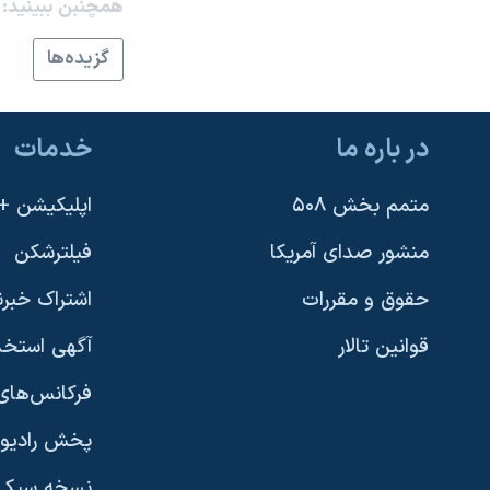
همچنبن ببینید:
گزيده‌ها
در باره ما
خدمات
متمم بخش ۵۰۸
اپلیکیشن +VOA
منشور صدای آمریکا
فیلترشکن
حقوق و مقررات
اشتراک خبرن
قوانین تالار
آگهی استخد
فرکانس‌های 
پخش رادیو
یادگیری زبان انگلیسی
نسخه سبک 