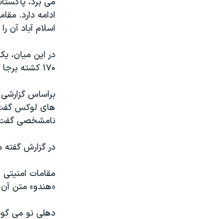
می برد، پاکستان
مستندها
فرهنگ و زندگی
ادامه دارد. مق
حقوق شهروندی
انتخابات ریاست جمهوری آمریکا ۲۰۲۴
اسلام آباد آن را
اقتصادی
حمله جمهوری اسلامی به اسرائیل
در این میان، ی
رمز مهسا
علم و فناوری
۱۷۰ کشته برجا گذاشت، چاپ کرده است.
اسرائیل در جنگ
ورزش زنان در ایران
گالری عکس
اعتراضات زن، زندگی، آزادی
براساس گزارشی ک
های لوکس گفت: «
آرشیو پخش زنده
مجموعه مستندهای دادخواهی
نامشخصی گفت: «
تریبونال مردمی آبان ۹۸
دادگاه حمید نوری
در گزارش گفته م
چهل سال گروگان‌گیری
مقامات امنیتی ه
قانون شفافیت دارائی کادر رهبری ایران
«هندو» متن آن 
اعتراضات مردمی آبان ۹۸
دهلی نو می گوی
اسرائیل در جنگ