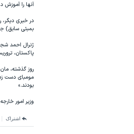
آنها را آموزش 
نرگس محمدی برنده جایزه نوبل صلح
همایش محافظه‌کاران آمریکا «سی‌پک»
در خبری دیگر، 
بمبئی سابق) جن
صفحه‌های ویژه
سفر پرزیدنت ترامپ به چین
ژنرال احمد شجاع
پاکستان، تروری
روز گذشته، مان
مومبای دست زدن
بودند.»
وزیر امور خارجه
اشتراک