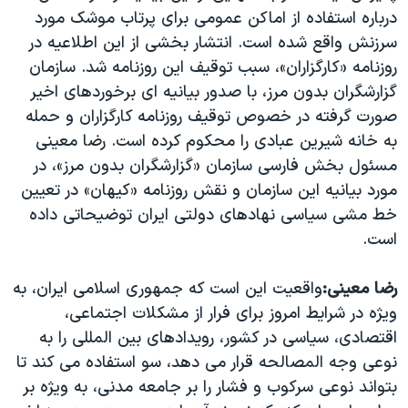
درباره استفاده از اماکن عمومی برای پرتاب موشک مورد
دنبال کنید
مستندها
فرهنگ و زندگی
سرزنش واقع شده است. انتشار بخشی از این اطلاعیه در
حقوق شهروندی
انتخابات ریاست جمهوری آمریکا ۲۰۲۴
روزنامه «کارگزاران»، سبب توقیف این روزنامه شد. سازمان
اقتصادی
حمله جمهوری اسلامی به اسرائیل
گزارشگران بدون مرز، با صدور بیانیه ای برخوردهای اخیر
صورت گرفته در خصوص توقیف روزنامه کارگزاران و حمله
رمز مهسا
علم و فناوری
زبانهای مختلف
به خانه شیرین عبادی را محکوم کرده است. رضا معینی
اسرائیل در جنگ
ورزش زنان در ایران
مسئول بخش فارسی سازمان «گزارشگران بدون مرز»، در
گالری عکس
اعتراضات زن، زندگی، آزادی
مورد بیانیه این سازمان و نقش روزنامه «کیهان» در تعیین
خط مشی سیاسی نهادهای دولتی ایران توضیحاتی داده
آرشیو پخش زنده
مجموعه مستندهای دادخواهی
است.
تریبونال مردمی آبان ۹۸
دادگاه حمید نوری
رضا معینی:
واقعیت این است که جمهوری اسلامی ایران، به
ویژه در شرایط امروز برای فرار از مشکلات اجتماعی،
چهل سال گروگان‌گیری
اقتصادی، سیاسی در کشور، رویدادهای بین المللی را به
قانون شفافیت دارائی کادر رهبری ایران
نوعی وجه المصالحه قرار می دهد، سو استفاده می کند تا
اعتراضات مردمی آبان ۹۸
بتواند نوعی سرکوب و فشار را بر جامعه مدنی، به ویژه بر