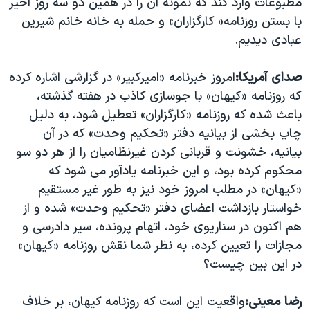
مطبوعات وارد کند که نمونه آن را در همین دو سه روز اخیر
اسرائیل در جنگ
با بستن روزنامه« کارگزاران» و حمله به خانه خانم شیرین
نرگس محمدی برنده جایزه نوبل صلح
عبادی دیدیم.
همایش محافظه‌کاران آمریکا «سی‌پک»
صدای آمریکا:
امروز خبرنامه «امیرکبیر» در گزارشی اشاره کرده
صفحه‌های ویژه
که روزنامه «کیهان» با جوسازی کاذب در هفته گذشته،
سفر پرزیدنت ترامپ به چین
باعث شده که روزنامه «کارگزاران» تعطیل شود، به دلیل
چاپ بخشی از بیانیه دفتر «تحکیم وحدت» که در آن
بیانیه، خشونت و قربانی کردن غیرنظامیان را از هر دو سو
محکوم کرده بود، و این خبرنامه یادآور می شود که
«کیهان» در مطلب امروز خود نیز به طور غیر مستقیم
خواستار بازداشت اعضای دفتر «تحکیم وحدت» شده و از
هم اکنون در سناریوی خود، اتهام پرونده، سیر دادرسی و
مجازات را تعیین کرده، به نظر شما نقش روزنامه «کیهان»
در این بین چیست؟
رضا معینی:
واقعیت این است که روزنامه کیهان، بر خلاف