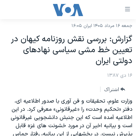
ینکهای
ابل
سترسی
جمعه ۱۶ مرداد ۱۴۰۵ ایران ۱۶:۰۵
خانه
هش
گزارش: بررسی نقش روزنامه کيهان در
نسخه سبک وب‌سایت
ه
تعيين خط مشی سياسی نهادهای
حتوای
موضوع ها
دولتی ايران
صلی
برنامه های تلویزیونی
ایران
هش
۱۶ دی ۱۳۸۷
جدول برنامه ها
ه
آمریکا
فحه
صفحه‌های ویژه
جهان
اشتراک
صلی
فرکانس‌های صدای آمریکا
ورزشی
جام جهانی ۲۰۲۶
وزارت علوم، تحقیقات و فن آوری با صدور اطلاعیه ای،
هش
پخش رادیویی
دفتر «تحکیم وحدت» را «غیرقانونی» معرفی کرد. در این
ه
گزیده‌ها
عملیات خشم حماسی
اطلاعیه آمده است که این جنبش دانشجویی غیرقانونی
ستجو
۲۵۰سالگی آمریکا
ویژه برنامه‌ها
یادگیری زبان انگلیسی
است و بیانیه اخیر آن در مورد خشونت های غزه قابل
ویدیوها
بایگانی برنامه‌های تلویزیونی
پذیرش نیست. در بخشهایی از این بیانیه، رفتار حماس