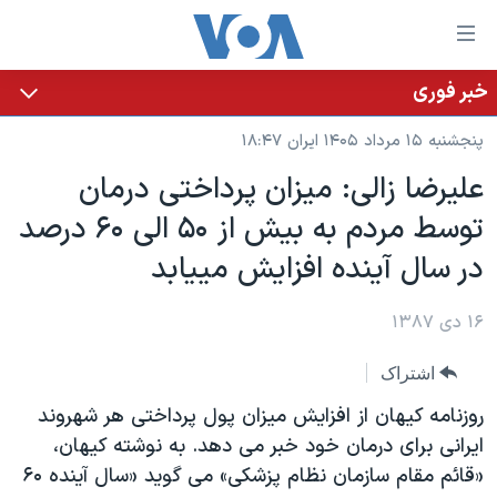
ینکهای
ابل
سترسی
خبر فوری
خانه
هش
پنجشنبه ۱۵ مرداد ۱۴۰۵ ایران ۱۸:۴۷
نسخه سبک وب‌سایت
ه
علیرضا زالی: میزان پرداختی درمان
حتوای
موضوع ها
توسط مردم به بیش از ۵۰ الی ۶۰ درصد
صلی
برنامه های تلویزیونی
ایران
هش
در سال آینده افزایش مييابد
جدول برنامه ها
ه
آمریکا
فحه
صفحه‌های ویژه
۱۶ دی ۱۳۸۷
جهان
صلی
فرکانس‌های صدای آمریکا
ورزشی
جام جهانی ۲۰۲۶
هش
اشتراک
پخش رادیویی
ه
گزیده‌ها
عملیات خشم حماسی
روزنامه کیهان از افزایش میزان پول پرداختی هر شهروند
ستجو
۲۵۰سالگی آمریکا
ویژه برنامه‌ها
ایرانی برای درمان خود خبر می دهد. به نوشته کیهان،
یادگیری زبان انگلیسی
«قائم مقام سازمان نظام پزشکی» می گوید «سال آينده ۶۰
ویدیوها
بایگانی برنامه‌های تلویزیونی