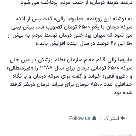
درصد هزينه درمان» از جيب مردم پرداخت مى شود.
دنبال کنید
مستندها
فرهنگ و زندگی
حقوق شهروندی
انتخابات ریاست جمهوری آمریکا ۲۰۲۴
به نوشته این روزنامه، «علیرضا زالی» گفت پس از آنکه
سرانه درمان با رقم ۶۵۰۰ تومان تصویب شد، پیش بینی
اقتصادی
حمله جمهوری اسلامی به اسرائیل
می شود که میزان پرداختی درمان توسط مردم به بیش از
رمز مهسا
علم و فناوری
۵۰ الی ۶۰ درصد در سال آینده افزایش یابد.»
زبانهای مختلف
اسرائیل در جنگ
ورزش زنان در ایران
علیرضا زالی قائم مقام سازمان نظام پزشکی در عین حال
گالری عکس
اعتراضات زن، زندگی، آزادی
سرانه ۶۵۰۰ تومانی درمان برای سال ۱۳۸۸ را «غیرمنطقی»
آرشیو پخش زنده
مجموعه مستندهای دادخواهی
و «غیرواقعی» خواند و گفت برای سرانه درمان و با نگاه
تریبونال مردمی آبان ۹۸
حداقلی، عدد ۸۵۰۰ تومان برای سرانه درمان درنظر گرفته
شده بود.
دادگاه حمید نوری
چهل سال گروگان‌گیری
قانون شفافیت دارائی کادر رهبری ایران
اشتراک
Follow us
اعتراضات مردمی آبان ۹۸
همچنبن ببینید: