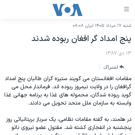
ینکهای
ابل
سترسی
شنبه ۱۷ مرداد ۱۴۰۵ ایران ۰۸:۰۸
خانه
هش
پنج امداد گر افغان ربوده شدند
نسخه سبک وب‌سایت
ه
حتوای
۱۳ دی ۱۳۸۷
موضوع ها
صلی
برنامه های تلویزیونی
ایران
اشتراک
هش
جدول برنامه ها
ه
آمریکا
مقامات افغانستان می گویند ستیزه گران طالبان پنج امداد
فحه
صفحه‌های ویژه
گرافغان را در ولایت نیمروز ربوده اند. فرماندار محل می
جهان
صلی
گوید ربوده شدگان، محموله های غذا به برنامه جهانی غذا
فرکانس‌های صدای آمریکا
ورزشی
جام جهانی ۲۰۲۶
هش
وابسته به سازمان ملل متحد تحویل می دادند.
پخش رادیویی
ه
گزیده‌ها
عملیات خشم حماسی
ستجو
در هلمند، به گفته مقامات نظامی، یک سرباز بریتانیائی روز
۲۵۰سالگی آمریکا
ویژه برنامه‌ها
یادگیری زبان انگلیسی
پنجشنبه در انفجاری کشته شد. مقتول عضو نیروی ناتو
ویدیوها
بایگانی برنامه‌های تلویزیونی