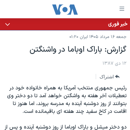
ینکهای
ابل
سترسی
خبر فوری
خانه
هش
جمعه ۱۶ مرداد ۱۴۰۵ ایران ۰۱:۲۰
نسخه سبک وب‌سایت
ه
گزارش: باراک اوباما در واشنگتن
حتوای
موضوع ها
صلی
برنامه های تلویزیونی
۱۲ دی ۱۳۸۷
ایران
هش
جدول برنامه ها
ه
آمریکا
اشتراک
فحه
صفحه‌های ویژه
جهان
رئیس جمهوری منتخب آمریکا به همراه خانواده خود در
صلی
فرکانس‌های صدای آمریکا
ورزشی
جام جهانی ۲۰۲۶
تعطیلات آخر هفته به واشگتن خواهد آمد تا دو دختر وی
هش
بتوانند از روز دوشنبه آینده به مدرسه بروند، اما هنوز تا
پخش رادیویی
ه
گزیده‌ها
عملیات خشم حماسی
اقامت در کاخ سفید چند هفته ای باقیمانده است.
ستجو
۲۵۰سالگی آمریکا
ویژه برنامه‌ها
یادگیری زبان انگلیسی
ویدیوها
بایگانی برنامه‌های تلویزیونی
دو دختر میشل و باراک اوباما از روز دوشنبه آینده و پس از