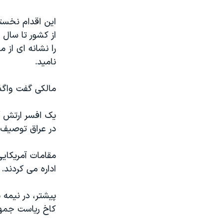
مستندها
فرهنگ و زندگی
حقوق شهروندی
انتخابات ریاست جمهوری آمریکا ۲۰۲۴
این اقدام نخست
اقتصادی
حمله جمهوری اسلامی به اسرائیل
را نشانه ای از 
رمز مهسا
علم و فناوری
نامید.
اسرائیل در جنگ
ورزش زنان در ایران
مالکی گفت واگذ
گالری عکس
اعتراضات زن، زندگی، آزادی
آرشیو پخش زنده
مجموعه مستندهای دادخواهی
یک افسر ارتش آم
تریبونال مردمی آبان ۹۸
در عراق توصیف 
دادگاه حمید نوری
مقامات آمریکایی
چهل سال گروگان‌گیری
اداره می کردند.
قانون شفافیت دارائی کادر رهبری ایران
پیشتر، در نیمه 
اعتراضات مردمی آبان ۹۸
کاخ ریاست جمهو
اسرائیل در جنگ