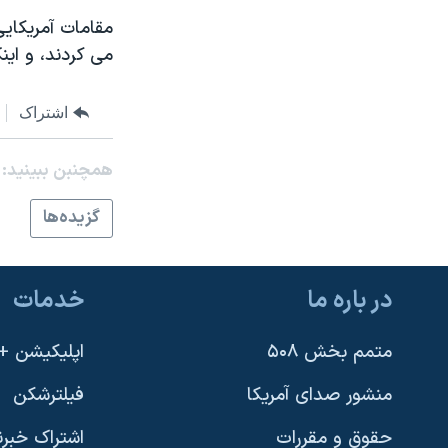
نرگس محمدی برنده جایزه نوبل صلح
مقامات آمریکای
می کردند، و این
همایش محافظه‌کاران آمریکا «سی‌پک»
صفحه‌های ویژه
اشتراک
سفر پرزیدنت ترامپ به چین
همچنبن ببینید:
گزيده‌ها
در باره ما
خدمات
متمم بخش ۵۰۸
اپلیکیشن +VOA
منشور صدای آمریکا
فیلترشکن
حقوق و مقررات
اشتراک خبرن