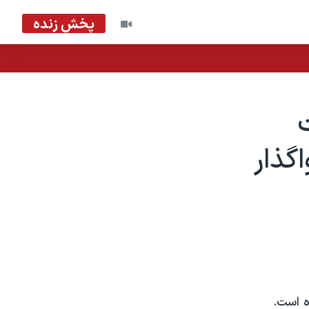
پخش زنده
ت
گذار
ه است.