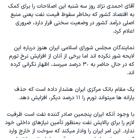
آقای احمدی نژاد روز سه شنبه اين اصلاحات را برای کمک
دنبال کنید
مستندها
فرهنگ و زندگی
به اقتصاد کشور که بخاطر سقوط قيمت نفت يعنی منبع
حقوق شهروندی
انتخابات ریاست جمهوری آمریکا ۲۰۲۴
اصلی درآمد کشور در وضعيت سختی قرار دارد، ضروری
اقتصادی
حمله جمهوری اسلامی به اسرائیل
اعلام کرد.
رمز مهسا
علم و فناوری
زبانهای مختلف
نمايندگان مجلس شورای اسلامی ايران هنوز درباره اين
اسرائیل در جنگ
ورزش زنان در ایران
لايحه شور نکرده اند اما برخی از آنان از افزايش نرخ تورم
گالری عکس
اعتراضات زن، زندگی، آزادی
که در حال حاضر به ٣٠ درصد ميرسد، اظهار نگرانی کرده
اند.
آرشیو پخش زنده
مجموعه مستندهای دادخواهی
تریبونال مردمی آبان ۹۸
يک مقام بانک مرکزی ايران هشدار داده است که حذف
دادگاه حمید نوری
يارانه ها ميتواند تورم را ١١ درصد ديگر، افزايش دهد.
چهل سال گروگان‌گیری
با وجود آنکه ايران پنجمين صادر کننده نفت است ظرفيت
قانون شفافیت دارائی کادر رهبری ایران
لازم را برای پالايش نفت بمنظور تأمين نيازهای داخلی خود
اعتراضات مردمی آبان ۹۸
ندارد. اين امر ايران را وادار ميکند که سوخت از خارج وارد