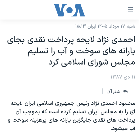
ینکهای
ابل
سترسی
شنبه ۱۷ مرداد ۱۴۰۵ ایران ۱۵:۱۳
خانه
هش
احمدی نژاد لايحه پرداخت نقدی بجای
نسخه سبک وب‌سایت
ه
يارانه های سوخت و آب را تسليم
حتوای
موضوع ها
مجلس شورای اسلامی کرد
صلی
برنامه های تلویزیونی
ایران
هش
۱۱ دی ۱۳۸۷
جدول برنامه ها
ه
آمریکا
فحه
صفحه‌های ویژه
جهان
اشتراک
صلی
فرکانس‌های صدای آمریکا
ورزشی
جام جهانی ۲۰۲۶
محمود احمدی نژاد رئيس جمهوری اسلامی ايران لايحه
هش
پخش رادیویی
ای را به مجلس ايران تسليم کرده است که بموجب آن
ه
گزیده‌ها
عملیات خشم حماسی
پرداخت های نقدی جايگزين يارانه های پرهزينه سوخت و
ستجو
۲۵۰سالگی آمریکا
ویژه برنامه‌ها
یادگیری زبان انگلیسی
آب ميشود.
ویدیوها
بایگانی برنامه‌های تلویزیونی