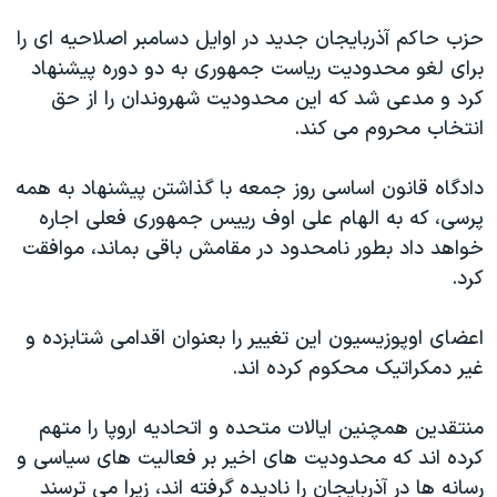
دنبال کنید
مستندها
فرهنگ و زندگی
حزب حاکم آذربایجان جدید در اوایل دسامبر اصلاحیه ای را
حقوق شهروندی
انتخابات ریاست جمهوری آمریکا ۲۰۲۴
برای لغو محدودیت ریاست جمهوری به دو دوره پیشنهاد
کرد و مدعی شد که این محدودیت شهروندان را از حق
اقتصادی
حمله جمهوری اسلامی به اسرائیل
انتخاب محروم می کند.
رمز مهسا
علم و فناوری
زبانهای مختلف
اسرائیل در جنگ
ورزش زنان در ایران
دادگاه قانون اساسی روز جمعه با گذاشتن پیشنهاد به همه
پرسی، که به الهام علی اوف رییس جمهوری فعلی اجاره
گالری عکس
اعتراضات زن، زندگی، آزادی
خواهد داد بطور نامحدود در مقامش باقی بماند، موافقت
آرشیو پخش زنده
مجموعه مستندهای دادخواهی
کرد.
تریبونال مردمی آبان ۹۸
اعضای اوپوزیسیون این تغییر را بعنوان اقدامی شتابزده و
دادگاه حمید نوری
غیر دمکراتیک محکوم کرده اند.
چهل سال گروگان‌گیری
قانون شفافیت دارائی کادر رهبری ایران
منتقدین همچنین ایالات متحده و اتحادیه اروپا را متهم
کرده اند که محدودیت های اخیر بر فعالیت های سیاسی و
اعتراضات مردمی آبان ۹۸
رسانه ها در آذربایجان را نادیده گرفته اند، زیرا می ترسند