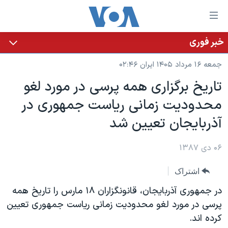
ینکهای
ابل
سترسی
خبر فوری
خانه
هش
جمعه ۱۶ مرداد ۱۴۰۵ ایران ۰۲:۴۶
نسخه سبک وب‌سایت
ه
تاریخ برگزاری همه پرسی در مورد لغو
حتوای
موضوع ها
محدودیت زمانی ریاست جمهوری در
صلی
برنامه های تلویزیونی
ایران
هش
آذربایجان تعیین شد
جدول برنامه ها
ه
آمریکا
فحه
صفحه‌های ویژه
۰۶ دی ۱۳۸۷
جهان
صلی
فرکانس‌های صدای آمریکا
ورزشی
جام جهانی ۲۰۲۶
هش
اشتراک
پخش رادیویی
ه
گزیده‌ها
عملیات خشم حماسی
در جمهوری آذربایجان، قانونگزاران ۱۸ مارس را تاریخ همه
ستجو
۲۵۰سالگی آمریکا
ویژه برنامه‌ها
پرسی در مورد لغو محدودیت زمانی ریاست جمهوری تعیین
یادگیری زبان انگلیسی
کرده اند.
ویدیوها
بایگانی برنامه‌های تلویزیونی