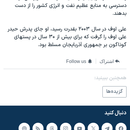
اسرائیل در جنگ
دسترسی به منابع عظیم نفت و انرژی کشور را از دست
نرگس محمدی برنده جایزه نوبل صلح
بدهند.
همایش محافظه‌کاران آمریکا «سی‌پک»
علی اوف در سال ۲۰۰۳ بقدرت رسید، او جای پدرش حیدر
صفحه‌های ویژه
علی اوف را گرفت که برای بیش از ۳۰ سال در پستهای
سفر پرزیدنت ترامپ به چین
گوناگون بر جمهوری آذربایجان مسلط بود.
اشتراک
Follow us
همچنبن ببینید:
گزيده‌ها
دنبال کنید