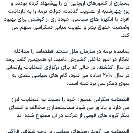
بسیاری از کشورهای اروپایی آن را پیشنهاد کرده بودند و
دنبال کنید
مستندها
فرهنگ و زندگی
روز چهارشنبه از تصویب گذشت، دولت برمه را به بازداشت
حقوق شهروندی
انتخابات ریاست جمهوری آمریکا ۲۰۲۴
افراد با انگیزه های سیاسی، خودداری از کوشش برای بهبود
وضعیت حقوق بشر و تقویت مبانی دمکراسی متهم می
اقتصادی
حمله جمهوری اسلامی به اسرائیل
کند.
رمز مهسا
علم و فناوری
زبانهای مختلف
اسرائیل در جنگ
ورزش زنان در ایران
نماینده برمه در سازمان ملل متحد قطعنامه را مداخله
آشکار در امور داخلی کشورش نامید. او همچنین گفت برمه
گالری عکس
اعتراضات زن، زندگی، آزادی
در سال گذشته، در حالی که برای برگزاری انتخابات پارلمانی
آرشیو پخش زنده
مجموعه مستندهای دادخواهی
در سال ۲۰۱۰ آماده می شود، گام های سیاسی بلندی به
تریبونال مردمی آبان ۹۸
سوی دمکراسی برداشته است.
دادگاه حمید نوری
قطعنامه «نگرانی عمیق» خود را نسبت به انتخابات ابراز
چهل سال گروگان‌گیری
می دارد و یادآور می شود سیاستمداران مخالف و اعضای
قانون شفافیت دارائی کادر رهبری ایران
دیگر گروه های قومی از شرکت در آن ممنوع شده اند.
اعتراضات مردمی آبان ۹۸
قطعنامه می گوید روندهای سیاسی در برمه شفاف، فراگیر،