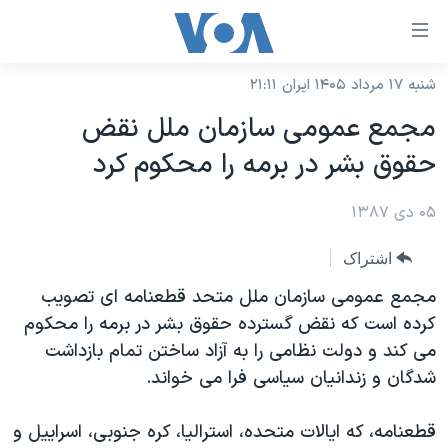
ینکهای
ابل
سترسی
شنبه ۱۷ مرداد ۱۴۰۵ ایران ۲۱:۱۱
خانه
هش
مجمع عمومی سازمان ملل نقض
نسخه سبک وب‌سایت
ه
حقوق بشر در برمه را محکوم کرد
حتوای
موضوع ها
صلی
۰۵ دی ۱۳۸۷
برنامه های تلویزیونی
ایران
هش
جدول برنامه ها
ه
آمریکا
اشتراک
فحه
صفحه‌های ویژه
جهان
مجمع عمومی سازمان ملل متحد قطعنامه ای تصویب
صلی
فرکانس‌های صدای آمریکا
کرده است که نقض گسترده حقوق بشر در برمه را محکوم
ورزشی
جام جهانی ۲۰۲۶
هش
می کند و دولت نظامی را به آزاد ساختن تمام بازداشت
پخش رادیویی
ه
گزیده‌ها
عملیات خشم حماسی
شدگان و زندانیان سیاسی فرا می خواند.
ستجو
۲۵۰سالگی آمریکا
ویژه برنامه‌ها
یادگیری زبان انگلیسی
قطعنامه، که ایالات متحده، استرالیا، کره جنوبی، اسراییل و
ویدیوها
بایگانی برنامه‌های تلویزیونی