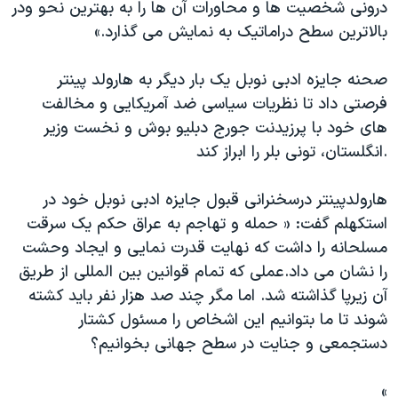
اسرائیل در جنگ
درونی شخصیت ها و محاورات آن ها را به بهترین نحو ودر
بالاترین سطح دراماتیک به نمایش می گذارد.»
نرگس محمدی برنده جایزه نوبل صلح
همایش محافظه‌کاران آمریکا «سی‌پک»
صحنه جایزه ادبی نوبل یک بار دیگر به هارولد پینتر
صفحه‌های ویژه
فرصتی داد تا نظریات سیاسی ضد آمریکایی و مخالفت
های خود با پرزیدنت جورج دبلیو بوش و نخست وزیر
سفر پرزیدنت ترامپ به چین
انگلستان، تونی بلر را ابراز کند.
هارولدپینتر درسخنرانی قبول جایزه ادبی نوبل خود در
استکهلم گفت: « حمله و تهاجم به عراق حکم یک سرقت
مسلحانه را داشت که نهایت قدرت نمایی و ایجاد وحشت
را نشان می داد.عملی که تمام قوانین بین المللی از طریق
آن زیرپا گذاشته شد. اما مگر چند صد هزار نفر باید کشته
شوند تا ما بتوانیم این اشخاص را مسئول کشتار
دستجمعی و جنایت در سطح جهانی بخوانیم؟
»