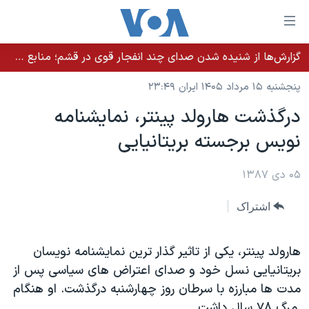
ینکهای
ابل
سترسی
گزارش‌ها از شنیده شدن صدای چند انفجار قوی در قشم؛ منابع حکومتی می‌گویند درگیری در تنگه هرمز بود
خانه
هش
پنجشنبه ۱۵ مرداد ۱۴۰۵ ایران ۲۳:۴۹
نسخه سبک وب‌سایت
ه
درگذشت هارولد پینتر، نمایشنامه
حتوای
موضوع ها
نویس برجسته بریتانیایی
صلی
برنامه های تلویزیونی
ایران
هش
جدول برنامه ها
ه
۰۵ دی ۱۳۸۷
آمریکا
فحه
صفحه‌های ویژه
جهان
اشتراک
صلی
فرکانس‌های صدای آمریکا
ورزشی
جام جهانی ۲۰۲۶
هش
پخش رادیویی
ه
گزیده‌ها
عملیات خشم حماسی
هارولد پینتر، یکی از تاثیر گذار ترین نمایشنامه نویسان
ستجو
بریتانیایی نسل خود و صدای اعتراض های سیاسی پس از
۲۵۰سالگی آمریکا
ویژه برنامه‌ها
یادگیری زبان انگلیسی
مدت ها مبارزه با سرطان روز چهارشنبه درگذشت. او هنگام
ویدیوها
بایگانی برنامه‌های تلویزیونی
مرگ ۷۸ سال داشت.