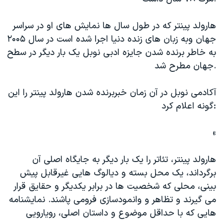
دنبال کنید
مستندها
فرهنگ و زندگی
هارولد پینتر که در طول سال ها نمایش های او در سراسر
حقوق شهروندی
انتخابات ریاست جمهوری آمریکا ۲۰۲۴
جهان وبه زبان های زنده دنیا اجرا شده است در سال ۲۰۰۵
اقتصادی
حمله جمهوری اسلامی به اسرائیل
به خاطر برنده شدن جایزه ادبی نوبل یک بار دیگر در سطح
رمز مهسا
علم و فناوری
جهان مطرح شد.
زبانهای مختلف
اسرائیل در جنگ
ورزش زنان در ایران
آکادمی نوبل در آن زمان خبربرنده شدن هارولد پینتر را این
گالری عکس
اعتراضات زن، زندگی، آزادی
گونه اعلام کرد:
آرشیو پخش زنده
مجموعه مستندهای دادخواهی
«
تریبونال مردمی آبان ۹۸
دادگاه حمید نوری
هارولد پینتر، تئاتر را یک بار دیگر به جایگاه اصلی آن
چهل سال گروگان‌گیری
برگرداند، یک محل بسته و دیالوگ هایی غیرقابل پیش
بینی، محلی که شخصیت ها در برابر یکدیگر و حقایق قرار
قانون شفافیت دارائی کادر رهبری ایران
می گیرند و تظاهر و وانمودسازی فرومی پاشند. نمایشنامه
اعتراضات مردمی آبان ۹۸
هایی که با حداقل موضوع و داستان اصلی، رویارویی