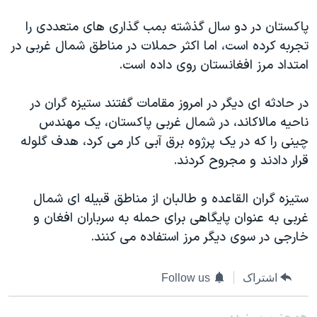
دنبال کنید
مستندها
فرهنگ و زندگی
پاکستان در دو سال گذشته بمب گذاری های متعددی را
حقوق شهروندی
انتخابات ریاست جمهوری آمریکا ۲۰۲۴
تجربه کرده است، اما اکثر حملات در مناطق شمال غربی در
امتداد مرز افغانستان روی داده است.
اقتصادی
حمله جمهوری اسلامی به اسرائیل
رمز مهسا
علم و فناوری
در حادثه ای دیگر در امروز مقامات گفتند ستیزه گران در
زبانهای مختلف
اسرائیل در جنگ
ورزش زنان در ایران
ناحیه مالاکاند، در شمال غربی پاکستان، یک مهندس
چینی را که در یک پرژوه برق آبی کار می کرد، هدف گلوله
گالری عکس
اعتراضات زن، زندگی، آزادی
قرار دادند و مجروح کردند.
آرشیو پخش زنده
مجموعه مستندهای دادخواهی
تریبونال مردمی آبان ۹۸
ستیزه گران القاعده و طالبان از مناطق قبیله ای شمال
غربی به عنوان پایگاهی برای حمله به سرباران افغان و
دادگاه حمید نوری
خارجی در سوی دیگر مرز استفاده می کنند.
چهل سال گروگان‌گیری
قانون شفافیت دارائی کادر رهبری ایران
اشتراک
Follow us
اعتراضات مردمی آبان ۹۸