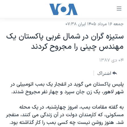
ینکهای
ابل
سترسی
جمعه ۱۶ مرداد ۱۴۰۵ ایران ۰۷:۳۸
خانه
هش
ستیزه گران در شمال غربی پاکستان یک
نسخه سبک وب‌سایت
ه
مهندس چینی را مجروح کردند
حتوای
موضوع ها
صلی
۰۴ دی ۱۳۸۷
برنامه های تلویزیونی
ایران
هش
جدول برنامه ها
ه
آمریکا
اشتراک
فحه
صفحه‌های ویژه
جهان
پلیس پاکستان می گوید در انفجار یک بمب اتومبیلی در
صلی
فرکانس‌های صدای آمریکا
شهر لاهور، یک زن جان سپرد و چهار نفر مجروح شدند.
ورزشی
جام جهانی ۲۰۲۶
هش
پخش رادیویی
ه
گزیده‌ها
عملیات خشم حماسی
به گفته مقامات بمب، امروز چهارشنبه، در یک محله
ستجو
۲۵۰سالگی آمریکا
ویژه برنامه‌ها
مسکونی، که کارمندان دولت در آن زندگی می کنند، منفجر
یادگیری زبان انگلیسی
شد. هنوز روشن نیست چه کسی بمب را کار گذاشته بود.
ویدیوها
بایگانی برنامه‌های تلویزیونی