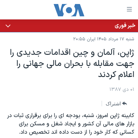
ینکهای
ابل
سترسی
خبر فوری
خانه
هش
شنبه ۱۷ مرداد ۱۴۰۵ ایران ۲۰:۵۵
نسخه سبک وب‌سایت
ه
ژاپن، آلمان و چین اقدامات جدیدی را
حتوای
موضوع ها
جهت مقابله با بحران مالی جهانی را
صلی
برنامه های تلویزیونی
ایران
هش
اعلام کردند
جدول برنامه ها
ه
آمریکا
فحه
صفحه‌های ویژه
۰۱ دی ۱۳۸۷
جهان
صلی
فرکانس‌های صدای آمریکا
ورزشی
جام جهانی ۲۰۲۶
هش
اشتراک
پخش رادیویی
ه
گزیده‌ها
عملیات خشم حماسی
کابینه ژاپن امروز، شنبه، بودجه ای را برای برقراری ثبات در
ستجو
۲۵۰سالگی آمریکا
ویژه برنامه‌ها
بازار های مالی آن کشور و ایجاد شغل و مسکن برای
یادگیری زبان انگلیسی
کسانی که کار خود را از دست داده اند تخصیص داد.
ویدیوها
بایگانی برنامه‌های تلویزیونی