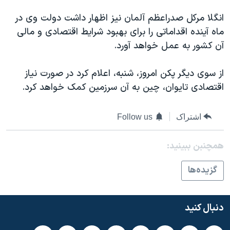
دنبال کنید
مستندها
فرهنگ و زندگی
انگلا مرکل صدراعظم آلمان نیز اظهار داشت دولت وی در
حقوق شهروندی
انتخابات ریاست جمهوری آمریکا ۲۰۲۴
ماه آینده اقداماتی را برای بهبود شرایط اقتصادی و مالی
آن کشور به عمل خواهد آورد.
اقتصادی
حمله جمهوری اسلامی به اسرائیل
رمز مهسا
علم و فناوری
از سوی دیگر پکن امروز، شنبه، اعلام کرد در صورت نیاز
زبانهای مختلف
اسرائیل در جنگ
ورزش زنان در ایران
اقتصادی تایوان، چین به آن سرزمین کمک خواهد کرد.
گالری عکس
اعتراضات زن، زندگی، آزادی
اشتراک
Follow us
آرشیو پخش زنده
مجموعه مستندهای دادخواهی
تریبونال مردمی آبان ۹۸
همچنبن ببینید:
دادگاه حمید نوری
گزيده‌ها
چهل سال گروگان‌گیری
قانون شفافیت دارائی کادر رهبری ایران
دنبال کنید
اعتراضات مردمی آبان ۹۸