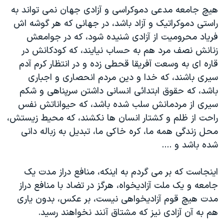
هيچ جامعه مدعی دموکراسی و آزادی جهان نمی تواند به
راستی دموکراتيک و آزاد باشد، در جهانی که هر گوشه اش
فرياد محروميت از آزادی شنيده شود، که در جوامعش
زنانش نصف مرد هم به حساب نيايند، که کودکانش در
قاره ای به وسعت آفريقا قحطی زده و در انتظار کرم آدم
سيری باشند، که خدا و دين مردم انحصاری و اجباری
باشد، که حقوق ابتدائی انسانی داشتن سرپناهی و شکم
سيری از مردمانش سلب شده باشد، که حيواناتش نفس
راحت از ظلم و کشتار انسان ها نکشند، که محيط زيستش،
محل زندگی همه ما، کره خاکی ما، تبديل به زباله دانی
شده باشد و ....
اينجاست که بر می گردم به اينکه، منافع دراز مدت يک
جامعه و يک ملت آزاديخواه، هرگز در تضاد با منافع دراز
مدت هيچ قوم آزاديخواهی نيست، بر عکس، بدون ياری
هم به آن آزادی نيز که مشتاق آنند نخواهند رسيد.