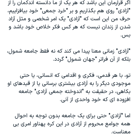
اسرائیل در جنگ
اگر قرارمان اين باشد که هر يک از ما دانسته اندکمان را از
"آزادی" روی هم بگذاريم و بر "خرد جمعی" خود بيافزاييم،
نرگس محمدی برنده جایزه نوبل صلح
حرف من اين است که "آزادی" يک امر شخصی و مثل آزاد
همایش محافظه‌کاران آمریکا «سی‌پک»
شدن از زندان نيست که هر کس فکر خلاص خود باشد و
صفحه‌های ویژه
بس.
سفر پرزیدنت ترامپ به چین
"آزادی" زمانی معنا پيدا می کند که نه فقط جامعه شمول،
بلکه از آن فراتر "جهان شمول" گردد.
تو، با هر قدمی، فکری و اقدامی که انسانی، يا حتی
موجودی ديگر را به آزادی بيشتری برسانی يا از قيدهای او
بکاهی، در حقيقت به "اندوخته جمعی آزادی" جامعه
افزوده ای که خود واحدی از آنی.
اما "آزادی" حتی برای يک جامعه بدون توجه به احوال
همه جوامع محروم از آزادی در اين کره پهناور امری بی
معناست.