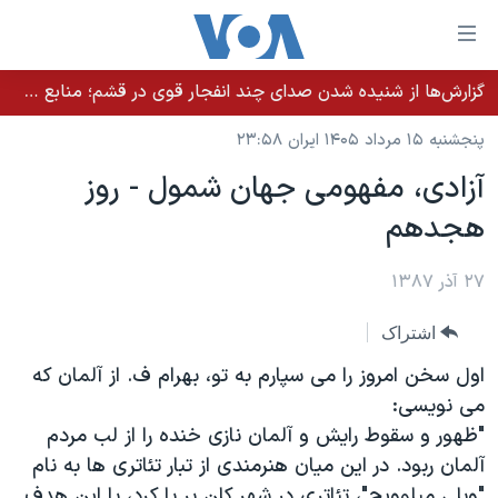
ینکهای
ابل
سترسی
گزارش‌ها از شنیده شدن صدای چند انفجار قوی در قشم؛ منابع حکومتی می‌گویند درگیری در تنگه هرمز بود
خانه
هش
پنجشنبه ۱۵ مرداد ۱۴۰۵ ایران ۲۳:۵۸
نسخه سبک وب‌سایت
ه
آزادی، مفهومی جهان شمول - روز
حتوای
موضوع ها
هجدهم
صلی
برنامه های تلویزیونی
ایران
هش
جدول برنامه ها
ه
۲۷ آذر ۱۳۸۷
آمریکا
فحه
صفحه‌های ویژه
جهان
اشتراک
صلی
فرکانس‌های صدای آمریکا
ورزشی
جام جهانی ۲۰۲۶
هش
اول سخن امروز را می سپارم به تو، بهرام ف. از آلمان که
پخش رادیویی
ه
گزیده‌ها
عملیات خشم حماسی
می نويسی:
ستجو
"ظهور و سقوط رايش و آلمان نازی خنده را از لب مردم
۲۵۰سالگی آمریکا
ویژه برنامه‌ها
یادگیری زبان انگلیسی
آلمان ربود. در اين ميان هنرمندی از تبار تئاتری ها به نام
ویدیوها
بایگانی برنامه‌های تلویزیونی
"ويلی ميلوويچ"، تئاتری در شهر کلن بر پا کرد، با اين هدف