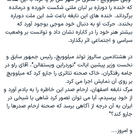
دنبال کنید
مستندها
فرهنگ و زندگی
که خنده را دوباره بر لبان ملتی شکست خورده و درمانده
برگرداند. خنده های اين نابغه باعث شد اين ملت دوباره
حقوق شهروندی
انتخابات ریاست جمهوری آمریکا ۲۰۲۴
بخندد. حرکت او به دنبال خود موجی بوجود آورد که
اقتصادی
حمله جمهوری اسلامی به اسرائیل
بيشتر هنر خود را در کاباره نشان داد و توانست بر وضعيت
رمز مهسا
علم و فناوری
سياسی و اجتماعی اثر بگذارد.
زبانهای مختلف
اسرائیل در جنگ
ورزش زنان در ایران
در هشتادمين سالروز تولد ميلوويچ، رئيس جمهور سابق و
گالری عکس
اعتراضات زن، زندگی، آزادی
نخست وزير پيشين ايالت "نوردراين ويستفالن"، آقای راو در
آرشیو پخش زنده
مجموعه مستندهای دادخواهی
جامه رفتگران، خاک صحنه تئاتری را جارو کرد که ميلوويچ
بر روی آن نمايش اجرا می کرد.
تریبونال مردمی آبان ۹۸
مرگ نابغه اصفهان، ارحام صدر اين خاطره را به يادم آورد و
دادگاه حمید نوری
از خود پرسيدم، آيا می توان تصور کرد شاهی يا شيخی در
چهل سال گروگان‌گیری
ايران به آن درجه از آگاهی برسد که صحنه ارحام صدرها را
جارو کند؟"
قانون شفافیت دارائی کادر رهبری ایران
اعتراضات مردمی آبان ۹۸
و امروز....