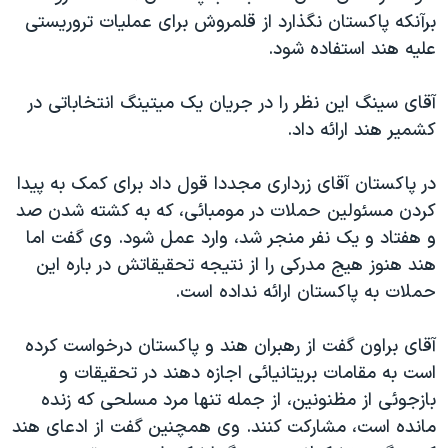
اسرائیل در جنگ
برآنکه پاکستان نگذارد از قلمروش برای عمليات تروريستی
نرگس محمدی برنده جایزه نوبل صلح
عليه هند استفاده شود.
همایش محافظه‌کاران آمریکا «سی‌پک»
آقای سينگ اين نظر را در جريان يک ميتينگ انتخاباتی در
صفحه‌های ویژه
کشمير هند ارائه داد.
سفر پرزیدنت ترامپ به چین
در پاکستان آقای زرداری مجددا قول داد برای کمک به پيدا
کردن مسئولين حملات در مومبائی، که به کشته شدن صد
و هفتاد و يک نفر منجر شد، وارد عمل شود. وی گفت اما
هند هنوز هيج مدرکی را از نتيجه تحقيقاتش در باره اين
حملات به پاکستان ارائه نداده است.
آقای براون گفت از رهبران هند و پاکستان درخواست کرده
است به مقامات بريتانيائی اجازه دهند در تحقيقات و
بازجوئی از مظنونين، از جمله تنها مرد مسلحی که زنده
مانده است، مشارکت کنند. وی همچنين گفت از ادعای هند