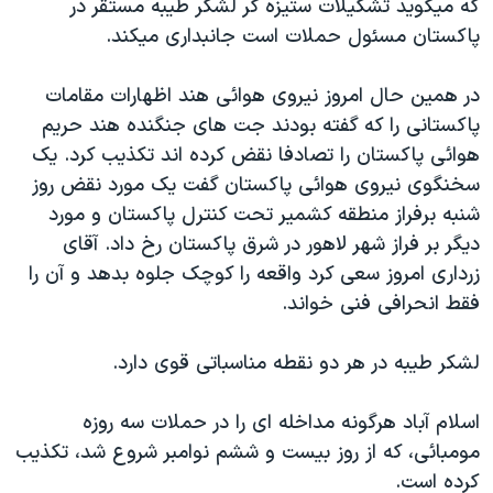
که ميگويد تشکيلات ستيزه گر لشکر طيبه مستقر در
پاکستان مسئول حملات است جانبداری ميکند.
در همين حال امروز نيروی هوائی هند اظهارات مقامات
پاکستانی را که گفته بودند جت های جنگنده هند حريم
هوائی پاکستان را تصادفا نقض کرده اند تکذيب کرد. يک
سخنگوی نيروی هوائی پاکستان گفت يک مورد نقض روز
شنبه برفراز منطقه کشمير تحت کنترل پاکستان و مورد
ديگر بر فراز شهر لاهور در شرق پاکستان رخ داد. آقای
زرداری امروز سعی کرد واقعه را کوچک جلوه بدهد و آن را
فقط انحرافی فنی خواند.
لشکر طيبه در هر دو نقطه مناسباتی قوی دارد.
اسلام آباد هرگونه مداخله ای را در حملات سه روزه
مومبائی، که از روز بيست و ششم نوامبر شروع شد، تکذيب
کرده است.