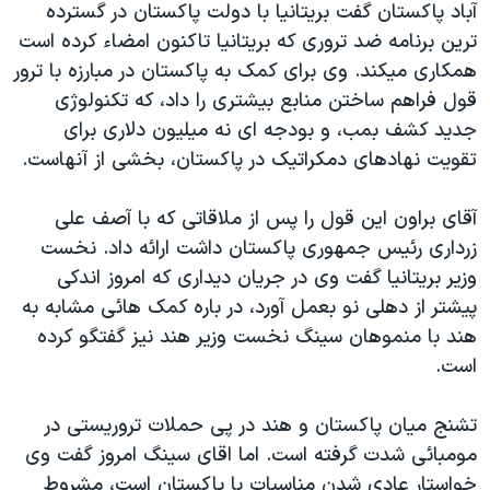
آباد پاکستان گفت بريتانيا با دولت پاکستان در گسترده
دنبال کنید
مستندها
فرهنگ و زندگی
ترين برنامه ضد تروری که بريتانيا تاکنون امضاء کرده است
حقوق شهروندی
انتخابات ریاست جمهوری آمریکا ۲۰۲۴
همکاری ميکند. وی برای کمک به پاکستان در مبارزه با ترور
قول فراهم ساختن منابع بيشتری را داد، که تکنولوژی
اقتصادی
حمله جمهوری اسلامی به اسرائیل
جديد کشف بمب، و بودجه ای نه ميليون دلاری برای
رمز مهسا
علم و فناوری
تقويت نهادهای دمکراتيک در پاکستان، بخشی از آنهاست.
زبانهای مختلف
اسرائیل در جنگ
ورزش زنان در ایران
آقای براون اين قول را پس از ملاقاتی که با آصف علی
گالری عکس
اعتراضات زن، زندگی، آزادی
زرداری رئيس جمهوری پاکستان داشت ارائه داد. نخست
آرشیو پخش زنده
مجموعه مستندهای دادخواهی
وزير بريتانيا گفت وی در جريان ديداری که امروز اندکی
تریبونال مردمی آبان ۹۸
پيشتر از دهلی نو بعمل آورد، در باره کمک هائی مشابه به
هند با منموهان سينگ نخست وزير هند نيز گفتگو کرده
دادگاه حمید نوری
است.
چهل سال گروگان‌گیری
قانون شفافیت دارائی کادر رهبری ایران
تشنج ميان پاکستان و هند در پی حملات تروريستی در
مومبائی شدت گرفته است. اما اقای سينگ امروز گفت وی
اعتراضات مردمی آبان ۹۸
خواستار عادی شدن مناسبات با پاکستان است، مشروط