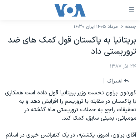
ینکهای
ابل
سترسی
جمعه ۱۶ مرداد ۱۴۰۵ ایران ۱۶:۳۰
خانه
هش
بريتانيا به پاکستان قول کمک های ضد
نسخه سبک وب‌سایت
ه
تروريستی داد
حتوای
موضوع ها
صلی
۲۴ آذر ۱۳۸۷
برنامه های تلویزیونی
ایران
هش
جدول برنامه ها
ه
آمریکا
اشتراک
فحه
صفحه‌های ویژه
جهان
گوردون براون نخست وزير بريتانيا قول داده است همکاری
صلی
فرکانس‌های صدای آمریکا
با پاکستان در مقابله با تروريسم را افزايش دهد و به
ورزشی
جام جهانی ۲۰۲۶
هش
تحقيقات راجع به حملات تروريستی ماه گذشته در
پخش رادیویی
ه
گزیده‌ها
عملیات خشم حماسی
مومبائی، بمبئی سابق، کمک کند.
ستجو
۲۵۰سالگی آمریکا
ویژه برنامه‌ها
یادگیری زبان انگلیسی
آقای براون، امروز، يکشنبه، در يک کنفرانس خبری در اسلام
ویدیوها
بایگانی برنامه‌های تلویزیونی