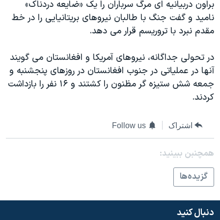
اسرائیل در جنگ
براون دربیانیه ای مرگ سرباران را یک «ضایعه دردناک»
نامید و گفت جنگ با طالبان نیروهای بریتانیايی را در خط
نرگس محمدی برنده جایزه نوبل صلح
مقدم نبرد با تروریسم قرار می دهد.
همایش محافظه‌کاران آمریکا «سی‌پک»
صفحه‌های ویژه
در تحولی جداگانه، نیروهای آمریکا و افغانستان می گویند
آنها در عملیاتی در جنوب افغانستان در روزهای پنجشنبه و
سفر پرزیدنت ترامپ به چین
جمعه شش ستیزه گر مظنون را کشتند و ۱۶ نفر را بازداشت
کردند.
اشتراک
Follow us
همچنبن ببینید:
گزيده‌ها
دنبال کنید