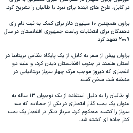
دنبال کنید
مستندها
فرهنگ و زندگی
در کابل، طرح های آینده برای نبرد با طالبان را تشریح کرد.
حقوق شهروندی
انتخابات ریاست جمهوری آمریکا ۲۰۲۴
براون همچنین ۱۰ میلیون دلار برای کمک به ثبت نام رای
اقتصادی
حمله جمهوری اسلامی به اسرائیل
دهندگان برای انتخابات ریاست جمهوری افغانستان در سال
رمز مهسا
علم و فناوری
۲۰۰۹ تعهد کرد.
زبانهای مختلف
اسرائیل در جنگ
ورزش زنان در ایران
براوان پیش از سفر به کابل، از یک پایگاه نظامی بریتانیا در
گالری عکس
اعتراضات زن، زندگی، آزادی
استان هلمند در جنوب افغانستان دیدن کرد، و علیه دو
آرشیو پخش زنده
مجموعه مستندهای دادخواهی
انفجاری که ديروز موجب مرگ چهار سرباز بریتانیايی در
منطقه شد، سخن گفت.
تریبونال مردمی آبان ۹۸
دادگاه حمید نوری
او طالبان را به دلیل استفاده از یک نوجوان ۱۳ ساله به
چهل سال گروگان‌گیری
عنوان یک بمب گذار انتحاری در یکی از حملات، که سه
سرباز را کشت، محکوم کرد. سرباز دیگر در انفجار یک بمب
قانون شفافیت دارائی کادر رهبری ایران
کنار جاده ای کشته شد.
اعتراضات مردمی آبان ۹۸