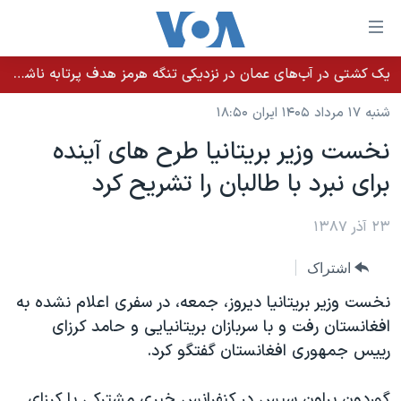
ینکهای
ابل
سترسی
یک کشتی در آب‌های عمان در نزدیکی تنگه هرمز هدف پرتابه ناشناس قرار گرفت
خانه
هش
شنبه ۱۷ مرداد ۱۴۰۵ ایران ۱۸:۵۰
نسخه سبک وب‌سایت
ه
نخست وزیر بریتانیا طرح های آینده
حتوای
موضوع ها
برای نبرد با طالبان را تشریح کرد
صلی
برنامه های تلویزیونی
ایران
هش
جدول برنامه ها
ه
۲۳ آذر ۱۳۸۷
آمریکا
فحه
صفحه‌های ویژه
جهان
اشتراک
صلی
فرکانس‌های صدای آمریکا
ورزشی
جام جهانی ۲۰۲۶
هش
نخست وزیر بریتانیا ديروز، جمعه، در سفری اعلام نشده به
پخش رادیویی
ه
گزیده‌ها
عملیات خشم حماسی
افغانستان رفت و با سربازان بریتانیايی و حامد کرزای
ستجو
رییس جمهوری افغانستان گفتگو کرد.
۲۵۰سالگی آمریکا
ویژه برنامه‌ها
یادگیری زبان انگلیسی
ویدیوها
بایگانی برنامه‌های تلویزیونی
گوردون براون سپس در کنفرانس خبری مشترکی با کرزای