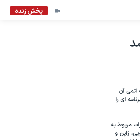
پخش زنده
د
 اتمی آن
امه ای را
ات مربوط به
بی، ژاپن و