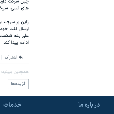
چین شرکت دارند،
مستندها
فرهنگ و زندگی
های اتمی، سوخت
حقوق شهروندی
انتخابات ریاست جمهوری آمریکا ۲۰۲۴
اقتصادی
حمله جمهوری اسلامی به اسرائیل
ژاپن بر سرچندین
ارسال نفت خوددا
رمز مهسا
علم و فناوری
علی رغم شکست ج
اسرائیل در جنگ
ورزش زنان در ایران
ادامه پیدا کند.
گالری عکس
اعتراضات زن، زندگی، آزادی
آرشیو پخش زنده
مجموعه مستندهای دادخواهی
اشتراک
تریبونال مردمی آبان ۹۸
همچنبن ببینید:
دادگاه حمید نوری
گزيده‌ها
چهل سال گروگان‌گیری
قانون شفافیت دارائی کادر رهبری ایران
اعتراضات مردمی آبان ۹۸
در باره ما
خدمات
اسرائیل در جنگ