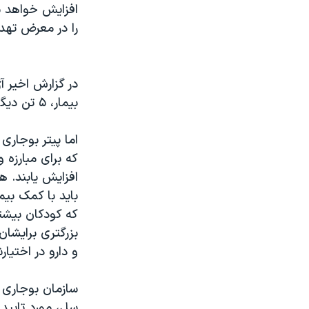
افزایش خواهد ی
نرگس محمدی برنده جایزه نوبل صلح
را در معرض تهدی
همایش محافظه‌کاران آمریکا «سی‌پک»
صفحه‌های ویژه
در گزارش اخیر آ
سفر پرزیدنت ترامپ به چین
بیمار، ۵ تن دیگر به این بیماری مبتلا می گردند.
اما پیتر بوجاری
که برای مبارزه 
افزایش یابند. ه
باید با کمک بیم
که کودکان بیشت
بزرگتری برایشان 
و دارو در اختیار
سازمان بوجاری ب
سل، مورد تایید 