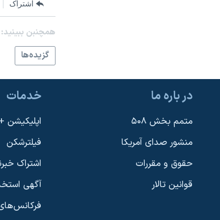
اشتراک
همچنبن ببینید:
گزيده‌ها
در باره ما
خدمات
متمم بخش ۵۰۸
اپلیکیشن +VOA
منشور صدای آمریکا
فیلترشکن
حقوق و مقررات
اشتراک خبرن
قوانین تالار
آگهی استخد
فرکانس‌های 