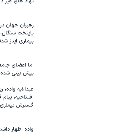
نهاد های غیر د
مستندها
فرهنگ و زندگی
حقوق شهروندی
انتخابات ریاست جمهوری آمریکا ۲۰۲۴
اقتصادی
حمله جمهوری اسلامی به اسرائیل
رهبران جهان در 
پایتخت سنگال، 
رمز مهسا
علم و فناوری
بیماری ایدز شدن
اسرائیل در جنگ
ورزش زنان در ایران
گالری عکس
اعتراضات زن، زندگی، آزادی
اما اعضای جامعه
آرشیو پخش زنده
مجموعه مستندهای دادخواهی
پیش بینی شده ت
تریبونال مردمی آبان ۹۸
دادگاه حمید نوری
عبدالایه واده، 
افتتاحیه، پیام 
چهل سال گروگان‌گیری
گسترش بیماری ا
قانون شفافیت دارائی کادر رهبری ایران
اعتراضات مردمی آبان ۹۸
واده اظهار داشت
اسرائیل در جنگ