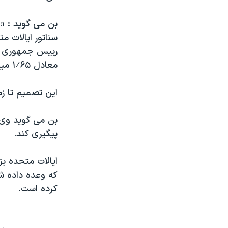
بن می گوید : «
سناتور ایالات م
رییس جمهوری برگ
معادل ۱⁄۶۵ میلیارد دلار را در سال ۲۰۰۹ به صندوق جهانی اختصاص دهند.»
این تصمیم تا زم
بن می گوید وی 
پیگیری کند.
که وعده داده ش
کرده است.