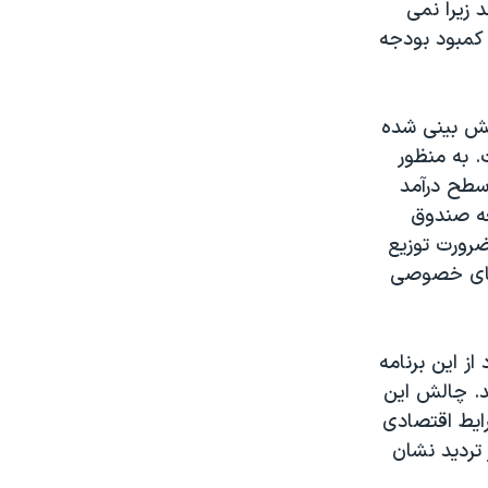
 زیرا نمی
 کمبود بودجه
یش بینی شده
. به منظور
سطح درآمد
سعه صندوق
ضرورت توزیع
 های خصوصی
ز این برنامه
د. چالش این
رایط اقتصادی
تردید نشان