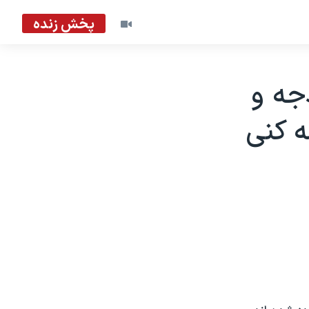
پخش زنده
جه و
ه کنی