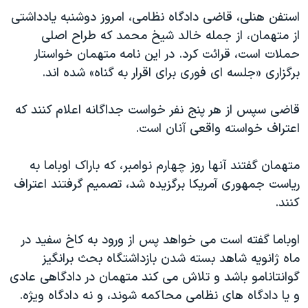
دنبال کنید
مستندها
فرهنگ و زندگی
استفن هنلی، قاضی دادگاه نظامی، امروز دوشنبه یادداشتی
از متهمان، از جمله خالد شیخ محمد که طراح اصلی
حقوق شهروندی
انتخابات ریاست جمهوری آمریکا ۲۰۲۴
حملات است، قرائت کرد. در این نامه متهمان خواستار
اقتصادی
حمله جمهوری اسلامی به اسرائیل
برگزاری «جلسه ای فوری برای اقرار به گناه» شده اند.
رمز مهسا
علم و فناوری
زبانهای مختلف
قاضی سپس از هر پنج نفر خواست جداگانه اعلام کنند که
اسرائیل در جنگ
ورزش زنان در ایران
اعتراف خواسته واقعی آنان است.
گالری عکس
اعتراضات زن، زندگی، آزادی
آرشیو پخش زنده
مجموعه مستندهای دادخواهی
متهمان گفتند آنها روز چهارم نوامبر، که باراک اوباما به
ریاست جمهوری آمریکا برگزیده شد، تصمیم گرفتند اعتراف
تریبونال مردمی آبان ۹۸
کنند.
دادگاه حمید نوری
چهل سال گروگان‌گیری
اوباما گفته است می خواهد پس از ورود به کاخ سفید در
ماه ژانویه شاهد بسته شدن بازداشتگاه بحث برانگیز
قانون شفافیت دارائی کادر رهبری ایران
گوانتانامو باشد و تلاش می کند متهمان در دادگاهی عادی
اعتراضات مردمی آبان ۹۸
و یا دادگاه های نظامی محاکمه شوند، و نه دادگاه ویژه.