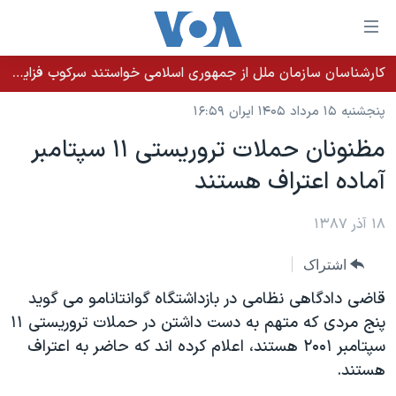
ینکهای
ابل
سترسی
کارشناسان سازمان ملل از جمهوری اسلامی خواستند سرکوب فزاینده اقلیت‌های قومی را متوقف کند
خانه
هش
پنجشنبه ۱۵ مرداد ۱۴۰۵ ایران ۱۶:۵۹
نسخه سبک وب‌سایت
ه
مظنونان حملات تروریستی ۱۱ سپتامبر
حتوای
موضوع ها
آماده اعتراف هستند
صلی
برنامه های تلویزیونی
ایران
هش
جدول برنامه ها
ه
۱۸ آذر ۱۳۸۷
آمریکا
فحه
صفحه‌های ویژه
جهان
اشتراک
صلی
فرکانس‌های صدای آمریکا
ورزشی
جام جهانی ۲۰۲۶
هش
قاضی دادگاهی نظامی در بازداشتگاه گوانتانامو می گوید
پخش رادیویی
ه
گزیده‌ها
عملیات خشم حماسی
پنج مردی که متهم به دست داشتن در حملات تروریستی ۱۱
ستجو
سپتامبر ۲۰۰۱ هستند، اعلام کرده اند که حاضر به اعتراف
۲۵۰سالگی آمریکا
ویژه برنامه‌ها
یادگیری زبان انگلیسی
هستند.
ویدیوها
بایگانی برنامه‌های تلویزیونی