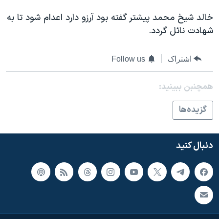
اسرائیل در جنگ
خالد شیخ محمد پیشتر گفته بود آرزو دارد اعدام شود تا به
نرگس محمدی برنده جایزه نوبل صلح
شهادت نائل گردد.
همایش محافظه‌کاران آمریکا «سی‌پک»
صفحه‌های ویژه
اشتراک
Follow us
سفر پرزیدنت ترامپ به چین
همچنبن ببینید:
گزيده‌ها
دنبال کنید