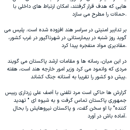
اسرائیل در جنگ
هایی که هدف قرار گرفتند، امکان ارتباط های داخلی با
نرگس محمدی برنده جایزه نوبل صلح
حملات را مطرح می سازد.
همایش محافظه‌کاران آمریکا «سی‌پک»
بر تدابیر امنیتی در سراسر هند افزوده شده است. پلیس می
صفحه‌های ویژه
گوید روز شنبه در بیمارستانی در شهرناگپور در غرب کشور،
سفر پرزیدنت ترامپ به چین
مقادیری مواد منفجره پیدا کرد.
در این میان، رسانه ها و مقامات ارشد پاکستان می گویند
مردی که وانمود می کرد وزیر امور خارجه هند است، هفته
پیش دو کشور را تقریبا به آستانه جنگ کشاند.
گزارش ها حاکی است مرد تلفنی با آصف علی زرداری رییس
جمهوری پاکستان تماس گرفت و به شیوه ای " تهدید
کننده" با او سخن گفت، و پاکستان نیروهایش را بحال
آماده باش در آورد.