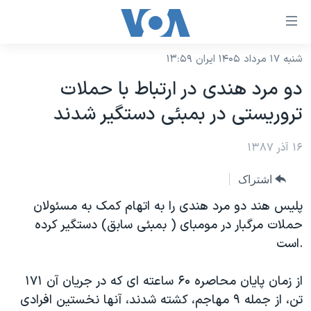
ینکهای
ابل
سترسی
شنبه ۱۷ مرداد ۱۴۰۵ ایران ۱۳:۵۹
خانه
هش
دو مرد هندی در ارتباط با حملات
نسخه سبک وب‌سایت
ه
تروریستی در بمبئی دستگیر شدند
حتوای
موضوع ها
صلی
۱۶ آذر ۱۳۸۷
برنامه های تلویزیونی
ایران
هش
جدول برنامه ها
ه
آمریکا
اشتراک
فحه
صفحه‌های ویژه
جهان
پلیس هند دو مرد هندی را به اتهام کمک به مسئولان
صلی
فرکانس‌های صدای آمریکا
حملات مرگبار در مومبای ( بمبئی سابق) دستگیر کرده
ورزشی
جام جهانی ۲۰۲۶
هش
است.
پخش رادیویی
ه
گزیده‌ها
عملیات خشم حماسی
ستجو
۲۵۰سالگی آمریکا
ویژه برنامه‌ها
از زمان پایان محاصره ۶۰ ساعته ای که در جریان آن ۱۷۱
یادگیری زبان انگلیسی
تن، از جمله ۹ مهاجم، کشته شدند، آنها نخستین افرادی
ویدیوها
بایگانی برنامه‌های تلویزیونی