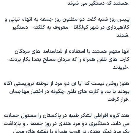
هستند که دستگیر می شوند.
دنبال کنید
مستندها
فرهنگ و زندگی
حقوق شهروندی
انتخابات ریاست جمهوری آمریکا ۲۰۲۴
پلیس روز شنبه گفت دو مظنون روز جمعه به اتهام تبانی و
کلاهبرداری در شهر کولکاتا - معروف به کلکته - دستگیر
اقتصادی
حمله جمهوری اسلامی به اسرائیل
شدند.
رمز مهسا
علم و فناوری
زبانهای مختلف
اسرائیل در جنگ
ورزش زنان در ایران
آنها متهم هستند با استفاده از شناسنامه های مردگان
کارت های تلفن همراه را که مردان مسلح بعدا بکار بردند،
گالری عکس
اعتراضات زن، زندگی، آزادی
خریدند.
آرشیو پخش زنده
مجموعه مستندهای دادخواهی
تریبونال مردمی آبان ۹۸
هنوز روشن نیست که آیا آن دو مرد از توطئه تروریستی آگاه
بودند یا نه، و کارت های تلفن چگونه در اختیار مهاجمان
دادگاه حمید نوری
قرار گرفت.
چهل سال گروگان‌گیری
قانون شفافیت دارائی کادر رهبری ایران
هند گروه افراطی لشکر طیبه در پاکستان را مسئول حملات
می داند. دستگیری دو مرد هندی در روز جمعه ، و بازداشت
اعتراضات مردمی آبان ۹۸
یک مرد دیگر هندی در فوریه همراه با نقشه های محل