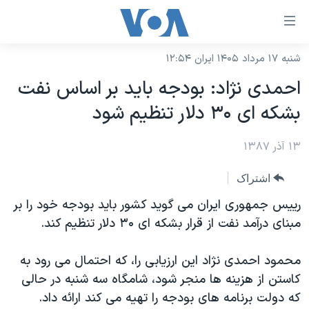
ینکهای
ابل
سترسی
شنبه ۱۷ مرداد ۱۴۰۵ ایران ۱۲:۵۴
خانه
هش
احمدی نژاد: بودجه باید بر اساس نفت
نسخه سبک وب‌سایت
ه
بشکه ای ۳۰ دلار تنظیم شود
حتوای
موضوع ها
صلی
۱۳ آذر ۱۳۸۷
برنامه های تلویزیونی
ایران
هش
جدول برنامه ها
ه
آمریکا
اشتراک
فحه
صفحه‌های ویژه
جهان
رییس جمهوری ایران می گوید کشور باید بودجه خود را بر
صلی
فرکانس‌های صدای آمریکا
مبنای درآمد نفت از قرار بشکه ای ۳۰ دلار تنظیم کند.
ورزشی
جام جهانی ۲۰۲۶
هش
پخش رادیویی
ه
گزیده‌ها
عملیات خشم حماسی
محمود احمدی نژاد این ارزیابی را، که احتمال می رود به
ستجو
۲۵۰سالگی آمریکا
ویژه برنامه‌ها
کاستن از هزینه ها منجر شود، شامگاه سه شنبه در حالی
یادگیری زبان انگلیسی
که دولت برنامه های بودجه را تهیه می کند ارائه داد.
ویدیوها
بایگانی برنامه‌های تلویزیونی