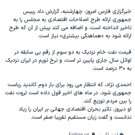
دنبال کنید
مستندها
فرهنگ و زندگی
خبرگزاری فارس امروز، چهارشنبه، گزارش داد رییس
حقوق شهروندی
انتخابات ریاست جمهوری آمریکا ۲۰۲۴
جمهوری ارائه طرح اصلاحات اقتصادی به مجلس را به
تاخیر انداخته است، و اضافه می کند پیش از آن که طرح
اقتصادی
حمله جمهوری اسلامی به اسرائیل
ارائه شود به «هماهنگی بیشتری» نیاز است.
رمز مهسا
علم و فناوری
زبانهای مختلف
اسرائیل در جنگ
ورزش زنان در ایران
قیمت نفت خام نزدیک به دو سوم از رقم بی سابقه در
اوائل سال جاری پایین تر است، و نرخ تورم در ایران نزدیک
گالری عکس
اعتراضات زن، زندگی، آزادی
به ۳۰ درصد است.
آرشیو پخش زنده
مجموعه مستندهای دادخواهی
تریبونال مردمی آبان ۹۸
احمدی نژاد، که انتظار می رود برای بار دوم کاندید ریاست
جمهوری شود، در ماه های اخیر قول داده است ثروت نفت
دادگاه حمید نوری
را بین مردم توزیع کند.
چهل سال گروگان‌گیری
او ديروز، تاثیر بحران اقتصادی جهانی بر ایران را زیاد
قانون شفافیت دارائی کادر رهبری ایران
ندانست و گفت زیان مستقیم تقریبا صفر است.
اعتراضات مردمی آبان ۹۸
اشتراک
Follow us