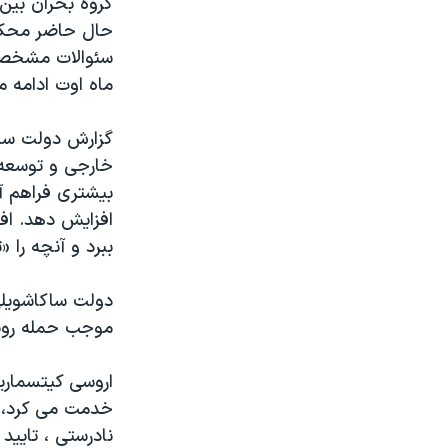
گروه بحران بین
مستندها
فرهنگ و زندگی
حال حاضر محکم 
حقوق شهروندی
انتخابات ریاست جمهوری آمریکا ۲۰۲۴
سئوالات مشخصی"
اقتصادی
حمله جمهوری اسلامی به اسرائیل
ماه اوت ادامه م
رمز مهسا
علم و فناوری
گزارش دولت ساک
اسرائیل در جنگ
ورزش زنان در ایران
خارجی و توسعه 
گالری عکس
اعتراضات زن، زندگی، آزادی
بیشتری فراهم آو
افزایش دهد. افز
آرشیو پخش زنده
مجموعه مستندهای دادخواهی
ببرد و آنچه را 
تریبونال مردمی آبان ۹۸
دادگاه حمید نوری
دولت ساکاشویلی
موجب حمله روسی
چهل سال گروگان‌گیری
قانون شفافیت دارائی کادر رهبری ایران
اروسی کیتسماری
اعتراضات مردمی آبان ۹۸
خدمت می کرد، گف
نادرستی ، تایید
اسرائیل در جنگ