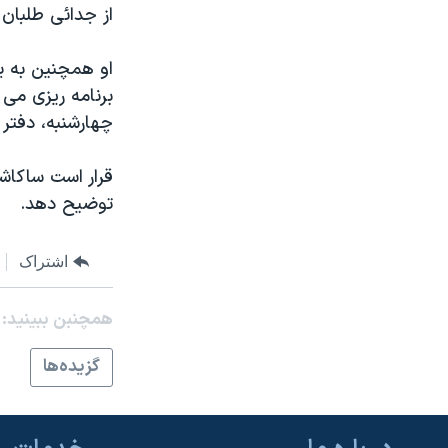
از جدائی طلبان ت
نرگس محمدی برنده جایزه نوبل صلح
همایش محافظه‌کاران آمریکا «سی‌پک»
او همچنین به ی
صفحه‌های ویژه
چهارشنبه، دفتر 
سفر پرزیدنت ترامپ به چین
قرار است ساکاشو
توضیح دهد.
اشتراک
همچنبن ببینید:
گزيده‌ها