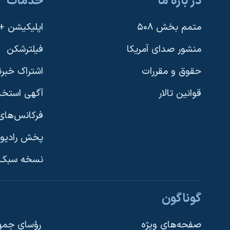
در باره ما
خدمات
متمم بخش ۵۰۸
اپلیکیشن +VOA
منشور صدای آمریکا
فیلترشکن
حقوق و مقررات
اشتراک خبرن
قوانین تالار
آگهی استخد
فرکانس‌های 
پخش رادیو
یادگیری زبان انگلیسی
نسخه سبک 
دنبال کنید
گوناگون
صفحه‌های ویژه
رؤسای جمهو