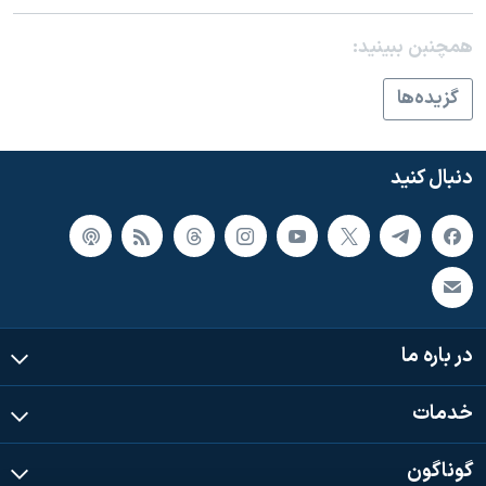
اسرائیل در جنگ
نرگس محمدی برنده جایزه نوبل صلح
همچنبن ببینید:
همایش محافظه‌کاران آمریکا «سی‌پک»
گزيده‌ها
صفحه‌های ویژه
سفر پرزیدنت ترامپ به چین
دنبال کنید
در باره ما
خدمات
گوناگون