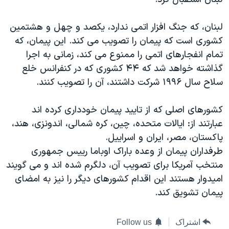
دنبال کنید
مستندها
فرهنگ و زندگی
لبنان، که جنگ افزار اتمی ندارد، یکصد و چهل و هشتمین
حقوق شهروندی
انتخابات ریاست جمهوری آمریکا ۲۰۲۴
کشوری است که پیمان را تصویب می کند. این پیمان، که
اقتصادی
حمله جمهوری اسلامی به اسرائیل
تمام انفجارهای اتمی را ممنوع می کند، زمانی به اجرا
رمز مهسا
علم و فناوری
گذاشته خواهد شد که ۴۴ کشوری که در کنفرانس خلع
زبانهای مختلف
سلاح سال ۱۹۹۶ شرکت داشتند، آن را تصویب کنند.
اسرائیل در جنگ
ورزش زنان در ایران
گالری عکس
اعتراضات زن، زندگی، آزادی
کشورهای اصلی که از تایید پیمان خودداری کرده اند
آرشیو پخش زنده
مجموعه مستندهای دادخواهی
عبارتند از: ایالات متحده، چین، کره شمالی، اندونزی، هند،
پاکستان، مصر، ایران و اسراییل.
تریبونال مردمی آبان ۹۸
طرفداران پیمان از وعده باراک اوباما رییس جمهوری
دادگاه حمید نوری
منتخب آمریکا برای تصویب آن، دلگرم شده اند و می گویند
چهل سال گروگان‌گیری
امیدوار هستند این اقدام کشورهای دیگر را نیز به امضای
پیمان تشویق کند.
قانون شفافیت دارائی کادر رهبری ایران
اعتراضات مردمی آبان ۹۸
اشتراک
Follow us