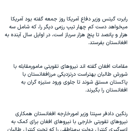
دنبال کنید
مستندها
فرهنگ و زندگی
حقوق شهروندی
انتخابات ریاست جمهوری آمریکا ۲۰۲۴
رابرت گيتس وزير دفاع آمريکا روز جمعه گفته بود آمريکا
ميخواهد دست کم چهار تيپ رزمی ديگر را، که شامل سه
اقتصادی
حمله جمهوری اسلامی به اسرائیل
هزار و پانصد تا پنج هزار سرباز است، در اوايل سال آينده به
رمز مهسا
علم و فناوری
افغانستان بفرستد.
زبانهای مختلف
اسرائیل در جنگ
ورزش زنان در ایران
گالری عکس
اعتراضات زن، زندگی، آزادی
مقامات افغان گفته اند نيروهای تقويتی مامورمقابله با
آرشیو پخش زنده
مجموعه مستندهای دادخواهی
شورش طالبان بهتراست درنزديکی مرزافغانستان با
تریبونال مردمی آبان ۹۸
پاکستان مستق شوند تا جلوی ورود ستيزه گران به
افغانستان را بگيرند.
دادگاه حمید نوری
چهل سال گروگان‌گیری
قانون شفافیت دارائی کادر رهبری ایران
رنگين دادفر سپنتا وزير امورخارجه افغانستان همکاری
نيروهای تقويتی خارجی با نيروهای افغان برای کمک به
اعتراضات مردمی آبان ۹۸
ازسرگيری کنترل دولت برمناطقی را که تحت کنترل طالبان