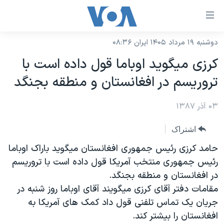
ینکهای
ابل
سترسی
دوشنبه ۱۹ مرداد ۱۴۰۵ ایران ۰۸:۳۶
خانه
هش
کرزی ميگويد اوباما قول داده است با
نسخه سبک وب‌سایت
ه
تروريسم در افغانستان و منطقه بجنگد
حتوای
موضوع ها
صلی
۰۳ آذر ۱۳۸۷
برنامه های تلویزیونی
ایران
هش
جدول برنامه ها
ه
آمریکا
اشتراک
فحه
صفحه‌های ویژه
جهان
حامد کرزی رئيس جمهوری افغانستان ميگويد باراک اوباما
صلی
فرکانس‌های صدای آمریکا
رئيس جمهوری منتخب آمريکا قول داده است با تروريسم
ورزشی
جام جهانی ۲۰۲۶
هش
در افغانستان و منطقه بجنگد.
پخش رادیویی
ه
گزیده‌ها
عملیات خشم حماسی
مقامات دفتر آقای کرزی ميگويند آقای اوباما روز شنبه در
ستجو
۲۵۰سالگی آمریکا
ویژه برنامه‌ها
جريان يک تماس تلفنی قول داد کمک های آمريکا به
یادگیری زبان انگلیسی
افغانستان را بيشتر کند.
ویدیوها
بایگانی برنامه‌های تلویزیونی