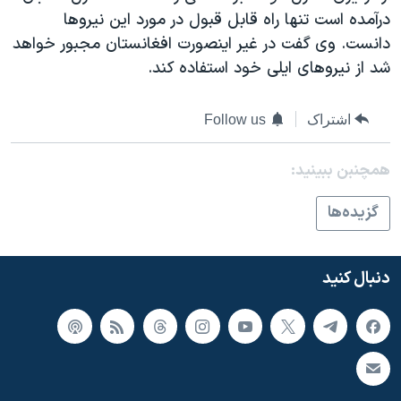
اسرائیل در جنگ
درآمده است تنها راه قابل قبول در مورد اين نيروها
نرگس محمدی برنده جایزه نوبل صلح
دانست. وی گفت در غير اينصورت افغانستان مجبور خواهد
شد از نيروهای ايلی خود استفاده کند.
همایش محافظه‌کاران آمریکا «سی‌پک»
صفحه‌های ویژه
اشتراک
Follow us
سفر پرزیدنت ترامپ به چین
همچنبن ببینید:
گزيده‌ها
دنبال کنید