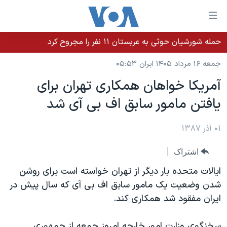
ینکهای
ابل
سترسی
حمله شورشیان حوثی به عربستان ۱۱ نفر را مجروح کرد
خانه
هش
جمعه ۱۶ مرداد ۱۴۰۵ ایران ۰۵:۵۳
نسخه سبک وب‌سایت
ه
آمریکا خواهان همکاری تهران برای
حتوای
موضوع ها
یافتن مامور سابق اف بی آی شد
صلی
برنامه های تلویزیونی
ایران
هش
جدول برنامه ها
ه
۰۱ آذر ۱۳۸۷
آمریکا
فحه
صفحه‌های ویژه
جهان
اشتراک
صلی
فرکانس‌های صدای آمریکا
ورزشی
جام جهانی ۲۰۲۶
هش
ایالات متحده بار دیگر از تهران خواسته است برای روشن
پخش رادیویی
ه
گزیده‌ها
عملیات خشم حماسی
شدن وضعیت یک مامور سابق اف بی آی که سال پیش در
ستجو
ایران مفقود شد همکاری کند.
۲۵۰سالگی آمریکا
ویژه برنامه‌ها
یادگیری زبان انگلیسی
ویدیوها
بایگانی برنامه‌های تلویزیونی
سخنگوی وزارت امور خارجه امروز جمعه از جمهوری