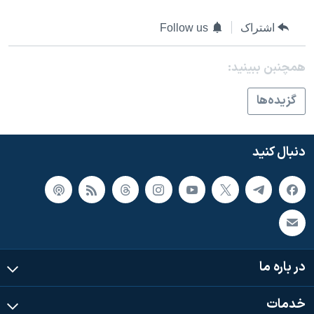
اسرائیل در جنگ
اشتراک
Follow us
نرگس محمدی برنده جایزه نوبل صلح
همایش محافظه‌کاران آمریکا «سی‌پک»
همچنبن ببینید:
صفحه‌های ویژه
گزيده‌ها
سفر پرزیدنت ترامپ به چین
دنبال کنید
در باره ما
خدمات