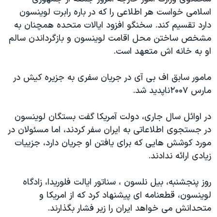
دنبال کنید
مستندها
فرهنگ و زندگی
اسلامی خواست هر اطلاعی را که در باره رابرت لوینسون
دارد تقسیم کند. سخنگو افزود ایالات متحده همچنان به
حقوق شهروندی
انتخابات ریاست جمهوری آمریکا ۲۰۲۴
مشخص ساختن محل اقامت لوینسون و بازگرداندن سالم
اقتصادی
حمله جمهوری اسلامی به اسرائیل
او به خانه اش متعهد است.
رمز مهسا
علم و فناوری
زبانهای مختلف
مامور سابق اف بی آی در جریان سفری به جزیره کیش در
اسرائیل در جنگ
ورزش زنان در ایران
مارس ۲۰۰٧ناپدید شد.
گالری عکس
اعتراضات زن، زندگی، آزادی
آرشیو پخش زنده
مجموعه مستندهای دادخواهی
در اوائل سال جاری، دولت آمریکا گفت بستگان لوینسون
در جستجوی اطلاعاتی به ایران سفر کردند، اما مسئولان در
تریبونال مردمی آبان ۹۸
مورد کوشش هایی که برای یافتن او جریان دارد، جزییات
دادگاه حمید نوری
زیادی ارائه ندادند.
چهل سال گروگان‌گیری
روز پنجشنبه، بیل نلسون ، سناتور ایالت فلوریدا، زادگاه
قانون شفافیت دارائی کادر رهبری ایران
لوینسون، قطعنامه ای پیشنهاد کرد که از امریکا و
اعتراضات مردمی آبان ۹۸
متحدانش می خواهد ایران را زیر فشار بگذارند.