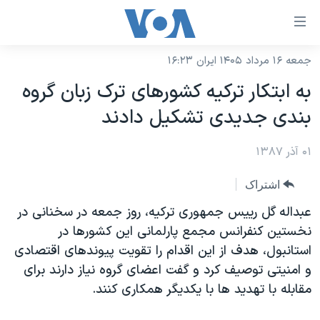
ینکهای
ابل
سترسی
جمعه ۱۶ مرداد ۱۴۰۵ ایران ۱۶:۲۳
خانه
هش
به ابتکار ترکیه کشورهای ترک زبان گروه
نسخه سبک وب‌سایت
ه
بندی جدیدی تشکیل دادند
حتوای
موضوع ها
صلی
۰۱ آذر ۱۳۸۷
برنامه های تلویزیونی
ایران
هش
جدول برنامه ها
ه
آمریکا
اشتراک
فحه
صفحه‌های ویژه
جهان
عبداله گل رییس جمهوری ترکیه، روز جمعه در سخنانی در
صلی
فرکانس‌های صدای آمریکا
نخستین کنفرانس مجمع پارلمانی این کشورها در
ورزشی
جام جهانی ۲۰۲۶
هش
استانبول، هدف از این اقدام را تقویت پیوندهای اقتصادی
پخش رادیویی
ه
گزیده‌ها
عملیات خشم حماسی
و امنیتی توصیف کرد و گفت اعضای گروه نیاز دارند برای
ستجو
۲۵۰سالگی آمریکا
ویژه برنامه‌ها
مقابله با تهدید ها با یکدیگر همکاری کنند.
یادگیری زبان انگلیسی
ویدیوها
بایگانی برنامه‌های تلویزیونی