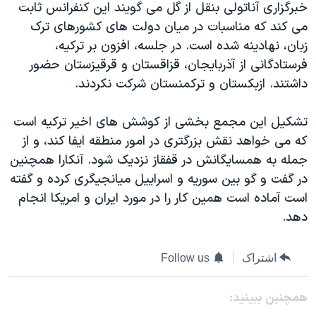
خبرگزاری آناتولی بنقل از گل می گویند این کنفرانس ثابت
دنبال کنید
مستندها
فرهنگ و زندگی
می کند که مناسبات در میان دولت های کشورهای ترک
حقوق شهروندی
انتخابات ریاست جمهوری آمریکا ۲۰۲۴
زبان، نهادینه شده است. در جلسه، افزون بر ترکیه،
فرستادگانی از آذربایجان، قزاقستان و قرقیزستان حضور
اقتصادی
حمله جمهوری اسلامی به اسرائیل
داشتند. ازبکستان و ترکمنستان شرکت نکردند.
رمز مهسا
علم و فناوری
زبانهای مختلف
اسرائیل در جنگ
ورزش زنان در ایران
تشکیل این مجمع بخشی از کوشش های اخیر ترکیه است
که می خواهد نقش بزرگتری در امور منطقه ایفا کند، و از
گالری عکس
اعتراضات زن، زندگی، آزادی
جمله به همسایگانش در قفقاز نزدیک شود. آنکارا همچنین
آرشیو پخش زنده
مجموعه مستندهای دادخواهی
در گفت و گو بین سوریه و اسراییل میانجیگری کرده و گفته
تریبونال مردمی آبان ۹۸
است آماده است همین کار را در مورد ایران و امریکا انجام
دهد.
دادگاه حمید نوری
چهل سال گروگان‌گیری
اشتراک
Follow us
قانون شفافیت دارائی کادر رهبری ایران
اعتراضات مردمی آبان ۹۸
همچنبن ببینید: